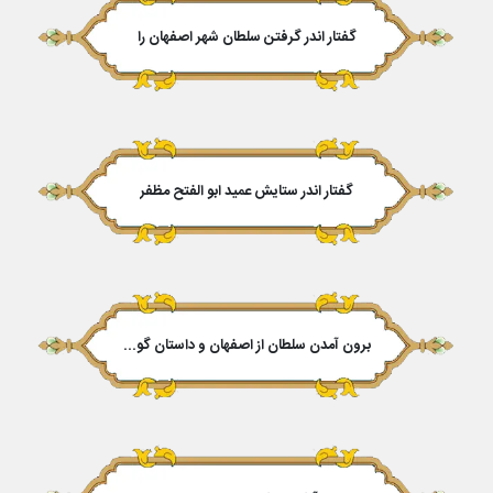
گفتار اندر گرفتن سلطان شهر اصفهان را
گفتار اندر ستایش عمید ابو الفتح مظفر
برون آمدن سلطان از اصفهان و داستان گویندهء کتاب