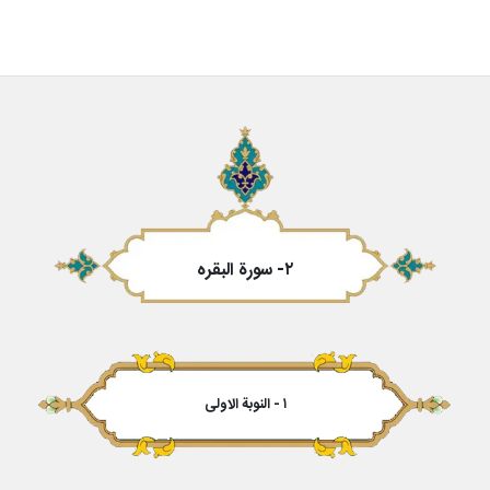
۲- سورة البقره‏
۱ - النوبة الاولى