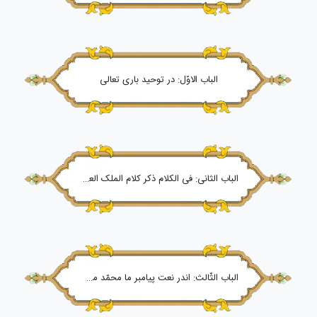
الباب الاوّل: در توحید باری تعالی
الباب الثانی: فی الکلام ذکر کلام الملک العلّام یسهل المرام
الباب الثّالث: اندر نعت پیامبر ما محمّد مصطفی علیه السّلام و فضیلت وی بر جمیع پیغمبران