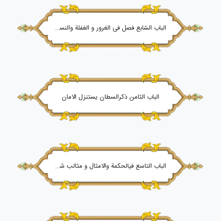
الباب السّابع فصل فی الغرور و الغفلة والنسیان و حبّ الامانی والتّهور فی امور الدّنیا و نسیان الموت والبعث والنشر
الباب الثامن ذکرالسطان یستنزل الامان
الباب التاسع فیالحکمة والامثال و مثالب شعراء المدّعین ومذّمة الاطباء والمنجّمین