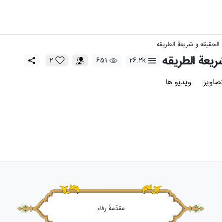
الحقیقه و شریعة الطریقه
یعة الطریقه
2
651
26.2k
صاویر
ویدیو ها
مقدّمهٔ رفاء