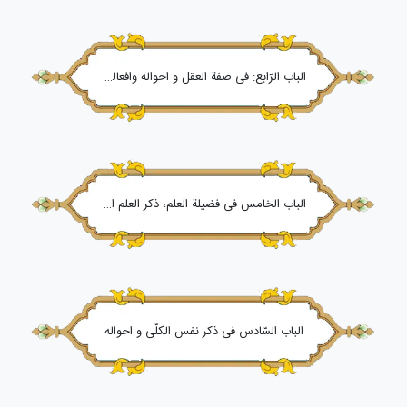
الباب الرّابع: فی صفة العقل و احواله وافعاله و غایة عنایته و سبب وجوده
الباب الخامس فی فضیلة العلم، ذکر العلم اربح لانّ فضله ارجح
الباب السّادس فی ذکر نفس الکلّی و احواله