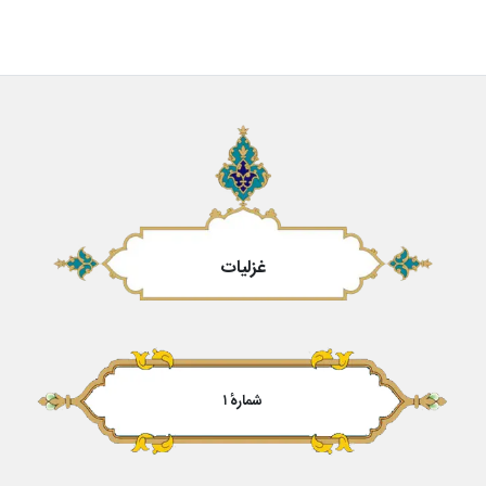
غزلیات
شمارهٔ ۱