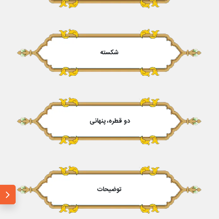
شکسته
دو قطره، پنهانی
توضیحات