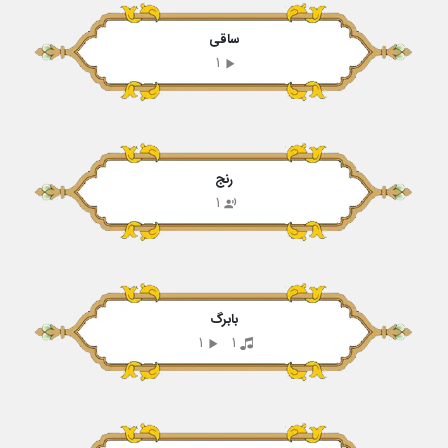
ساقی
1
رنج
1
بابرگ
1
1