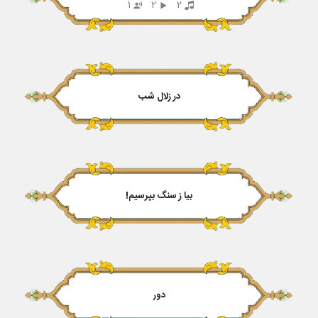
1
2
2
در زلال شب
بیا ز سنگ بپرسیم!
دور