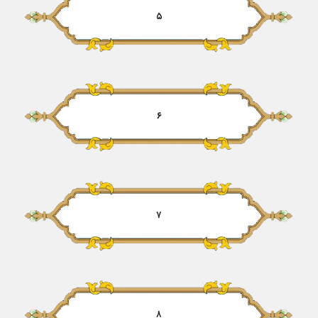
۵
۶
۷
۸