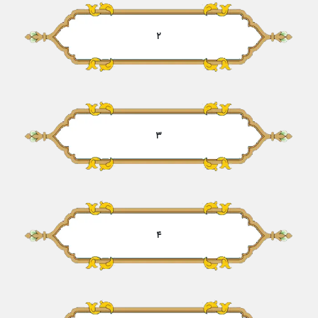
۲
۳
۴