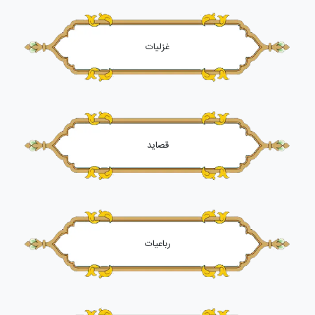
غزلیات
قصاید
رباعیات