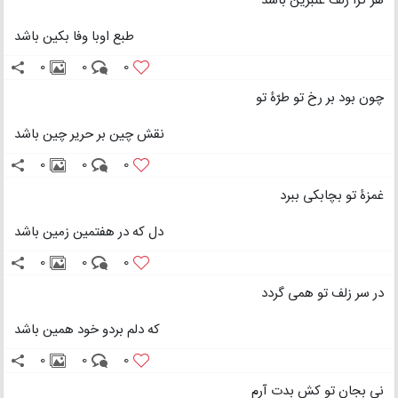
هر کرا زلف عنبرین باشد
طبع اوبا وفا بکین باشد
0
0
0
چون بود بر رخ تو طرّۀ تو
نقش چین بر حریر چین باشد
0
0
0
غمزۀ تو بچابکی ببرد
دل که در هفتمین زمین باشد
0
0
0
در سر زلف تو همی گردد
که دلم بردو خود همین باشد
0
0
0
نی بجان تو کش بدت آرم