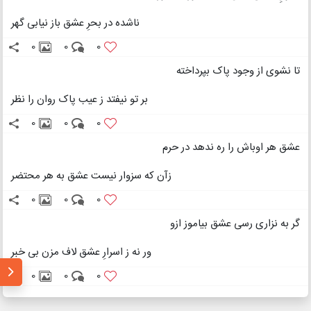
ناشده در بحرِ عشق باز نیابی گهر
0
0
0
تا نشوی از وجود پاک بپرداخته
بر تو نیفتد ز عیب پاک روان را نظر
0
0
0
عشق هر اوباش را ره ندهد در حرم
زآن که سزوار نیست عشق به هر محتضر
0
0
0
گر به نزاری رسی عشق بیاموز ازو
ور نه ز اسرارِ عشق لاف مزن بی خبر
0
0
0