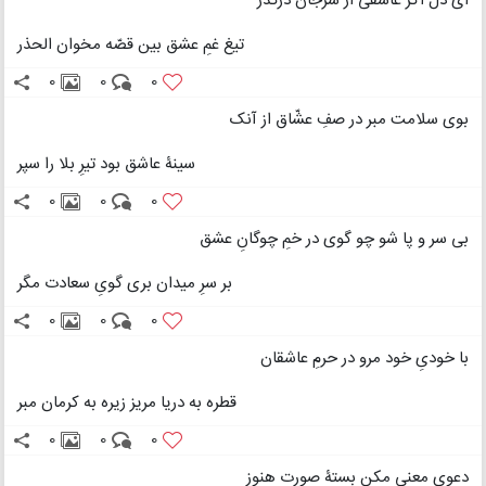
ای دل اگر عاشقی از سرجان درگذر
تیغ غمِ عشق بین قصّه مخوان الحذر
0
0
0
بوی سلامت مبر در صفِ عشّاق از آنک
سینۀ عاشق بود تیرِ بلا را سپر
0
0
0
بی سر و پا شو چو گوی در خمِ چوگانِ عشق
بر سرِ میدان بری گویِ سعادت مگر
0
0
0
با خودیِ خود مرو در حرمِ عاشقان
قطره به دریا مریز زیره به کرمان مبر
0
0
0
دعویِ معنی مکن بستۀ صورت هنوز