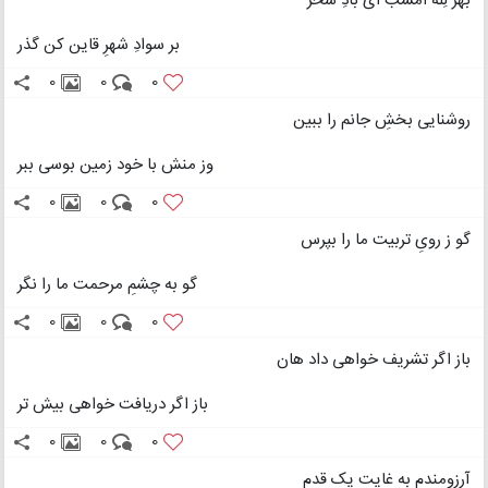
بهر لِلّه امشب ای بادِ سحر
بر سوادِ شهرِ قاین کن گذر
0
0
0
روشنایی بخشِ جانم را ببین
وز منش با خود زمین بوسی ببر
0
0
0
گو ز رویِ تربیت ما را بپرس
گو به چشمِ مرحمت ما را نگر
0
0
0
باز اگر تشریف خواهی داد هان
باز اگر دریافت خواهی بیش تر
0
0
0
آرزومندم به غایت یک قدم