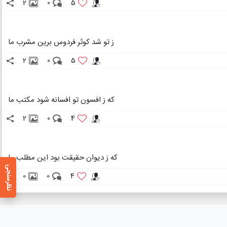
2
0
5
ز تو شد کوثر فردوس برین مشرب ما
2
0
5
که ز افسون تو افسانه شود مکتب ما
2
0
4
که ز دیوان حقیقت بود این مطلب ما
نظرسنجی
0
0
4