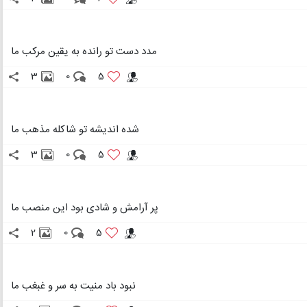
مدد دست تو رانده به یقین مرکب ما
3
0
5
شده اندیشه تو شاکله مذهب ما
3
0
5
پر آرامش و شادی بود این منصب ما
2
0
5
نبود باد منیت به سر و غبغب ما