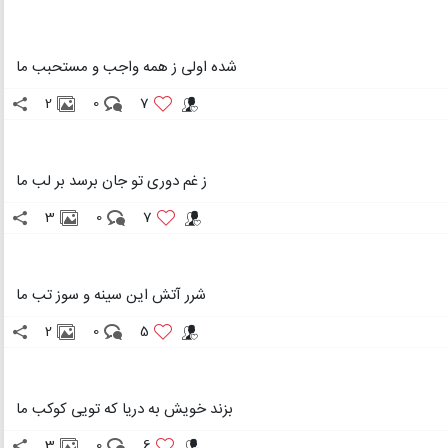
شده اولی ز همه واجب و مستحبب ما
2
0
7
ز غم دوری تو جان برسد بر لب ما
3
0
7
شرر آتش این سینه و سوز تب ما
2
0
5
بزند خویش به دریا که تویی کوکب ما
3
0
6