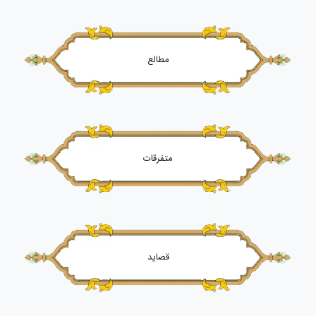
مطالع
متفرقات
قصاید