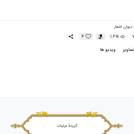
دیوان اشعار
6
1.61k
صاویر
ویدیو ها
گزیدهٔ غزلیات