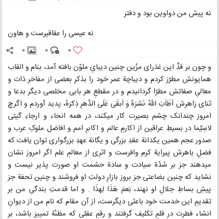
نه پیش من دواوین بود و دفتر
نه عیسی را عقاقیرست و هاون
0
0
0
و چون بر قدِّ این عَذرای مزّین چنین دیبایِ ملوّن بافته آمد، بنام و القاب
همایونش مطرّز کردم و دیباچة عمر خود را بذکر بعضی از مفاخر ذات و
معالیِ صفاتش مطرّا گردانیدم و در مقطعِ هر بابی مخلصی دیگر بدعا و
ثنای زاهرش اَطَاَبَ اللهُ نَشرَهُ وَ اَبقَی عَلَی الدَّهرِ ذِکرَهُ، پدید آوردم و اگرچ
امروز چندانک چشم بصیرت کار میکند، در همه انحاء و ارجاءِ گیتی
لاسِیَّما در بسیطِ عراقین از اکارمِ عالم و اکابرِ امم و افاضل ملوکِ عرب و
صدور عجم همین یکدانة عقدِ بزرگی و یگانة عهدِ بزرگواری توان یافت که
فضلِ باهرش پیرایة کرم وافرست و اثری از معالمِ علم اگر امروز نشان
میدهند جز بر سُدّة سیادت و سادة حشمت او صورت پذیر نیست و
نشاید که چنین بضاعتی جز بروز بازارِ دولتِ او فروشند و چنین تحفة جز
پیشِ بساطِ جلالِ او نهند، نِعمَ هَذَا لِهذَا . و اما قدمتِ بندگیِ من بر
تقدیمِ این خدمت خود باعثی دیگرست، از آن مقام که نام من از دیوانِ
انشاء فطرت در قلمِ تکلیف گرفتند و رقمِ عقلی که مظنّة تمییز باشد، بر