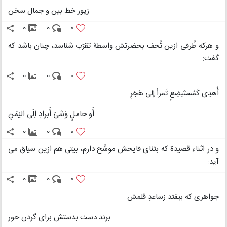
زیور خط بین و جمال سخن
0
0
0
و هرکه طُرفی ازین تُحف بحضرتش واسطة تقرّب شناسد، چنان باشد که
گفت:
0
0
0
أُهدِی کَمُستَبضِعٍ تَمراً إلی هَجَرٍ
أَو حاملٍ وَشیَ أَبرادٍ اِلَی الیَمَنِ
0
0
0
و در اثناء قصیدة که بثنای فایحش موشّح دارم، بیتی هم ازین سیاق می
آید:
0
0
0
جواهری که بیفتد زساعدِ قلمش
برند دست بدستش برای گردن حور