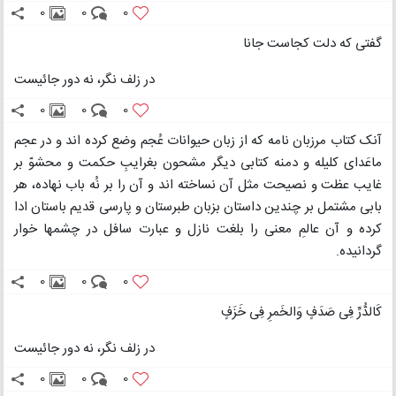
0
0
0
گفتی که دلت کجاست جانا
در زلف نگر، نه دور جائیست
0
0
0
آنک کتاب مرزبان نامه که از زبان حیوانات عُجم وضع کرده اند و در عجم
ماعَدای کلیله و دمنه کتابی دیگر مشحون بغرایبِ حکمت و محشوّ بر
غایب عظت و نصیحت مثل آن نساخته اند و آن را بر نُه باب نهاده، هر
بابی مشتمل بر چندین داستان بزبان طبرستان و پارسی قدیم باستان ادا
کرده و آن عالمِ معنی را بلغت نازل و عبارت سافل در چشمها خوار
گردانیده.
0
0
0
کَالدُّرِّ فِی صَدَفٍ وَالخَمرِ فِی خَزَفٍ
در زلف نگر، نه دور جائیست
0
0
0