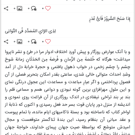
0
0
0
إِذا سَنَحَ السُّروُرُ فَاَیُّ عُذرٍ
لِذِی الرَّایِ المُسَدَّدِ فُی التَّوَانِی
0
0
0
و با آنک عوارض روزگار و پیش آوردِ اختلاف ادوار مرا در طیّ و نشر ناپروا
میداشت؛ هرگاه که خُلسَهً مِنَ الزَّمانِ و فُرصَهً مِنَ الحَدَثَانِ زمانة شوخ
چشم را چشم زخمی در خواب ذهول یافتمی و حجرة خرابة دل از آمد
وشدِ احداث متوالی خالی شدی، ساعتی بقدر امکان بتحریر فصلی از آن
فصول پرداختمی و اگر عیارِ مباعدت و مساعدت این عجول درنگی نمای
و این ملولِ مهرافزای برین گونه نبودی و دواعی همم و مساعی قلم را
بند بر بند تراخی نیفتادی در اندک روزگاری از آن فراغت روی نمودی و
اندیشه از منزل دور پایان قوت بسر حد فعل رسیدی و اکنون که ذنابة از
اواخر کتاب که ناساخته بود و بستة ناکامیهای ایام مانده، با تمام پیوست
و عقد مبانی آن بنظام رسید، این بندة ثناگستر متوقعست و مجال
امیدش متوسّع که بواسطة صیتِ جهان پیمای خداوند، خواجة جهان
ضاعَفَ اللهُ مَعالِیَهُ و اَضَعَفَ مُعَادِیَهُ عن قریب عرصة اقالیم چنان پیماید که