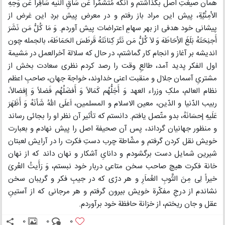
همان صیغتِ اصل بگذاشتم و آنگه مُتَشَمِّراً عَن سَاقِ النّیه سَافِراً عَن وَجهِ
الاُمِنُیِّةِ، پیش این مراد باز رفتم و در معرض پیش بردِ این غرض از
پیشانی خود هدفی از بهر سهامِ اعتراضات پیش آوردم. وَ مَا کُلُّ مَن نَشَرَ
أَجنِحَتَهُ بَلَغَ الأِحَاطَهَ وَ لاَ کُلُّ مَن نَثَرَ کِنانَتَهُ قَرطَسَ الحَمَاطَهَ، بالجمله چون
اندیشه بر آغاز و انجام کار گماشتم، در حال که سلالة آخرالعمل در مَشیمة
اول الفکر پدید آمد، طالعِ وقت را رصد کردم نظری سعادت بخش از
مشتریِ آسمان جلال و منقبت اعنی خداوند، خواجة جهان، صاحبِ اعظم
نظام العالم، ملکِ وزراء العهد وَ أَجَلُّهُم کَمَالاً وَ أَفضَلُهُم فَضلاً وَ إِفضالاً،
ربیب الدّنیا و الدّین، معین الاسلام و المسلمین، اَعلَی اللهُ شَأنَهُ وَ أَظَهَرَ
عَلَیهِ إحسَانَهُ، بدو متّصل یافتم. دانستم که تأثیر آن نظر او را بجائی رساند
و منظور جهانیان گرداند، پس آن صحیفة اصل را پیش نهادم و بعبارت
خویش نقل کردن گرفتم و مشّاطة چرب دستِ فکرت را در آرایش لعبتان
شیرین شمایل دست برگشودم و دانایِ آشکار و نهان داند که از نهان
خانة فکرت هیچ صاحب سخن متاعی دربار خود نبستم، وَ رَأَیتُ العُریَ
خیراً لِی مِنَ الثَّوبِ العُماَرِ و هر درّی که در جیبِ فکر و گریبان سخن
نشاندم از درجِ مفکّرة خویش بیرون گرفتم و هر مرجانی که از آستینِ
عقل و جان ریختم، از خزانة حافظة خود برآوردم.
0
0
0