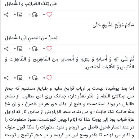
عَلی تِلکَ الضَّرائِبِ وَ الشَّمائِل
0
0
0
سَلَامُ مُرَنَّحٍ لِلشَّوقِ حَتَّی
یَمیلُ مِنَ الیَمینِ إلَی الشَّمائِلَ
0
0
0
ثُمَّ عَلَی آلِهِ وَ أََحبابِهِ وَ عِترَتِهِ وَ أَصحابِهِ مِنَ الطّاهِرِیِنَ وَ الطّاهِرَاتِ وَ
الطَّیِّبِینَ وَ الطَّیِّباتِ أَجمَعینَ.
0
0
0
اما بعد پوشیده نیست بر ارباب قرایحِ سلیم و طبایعِ مستقیم که جمع
بین صِنَاعَتیَ النَّظمِ وَ النَّثرِ تعذّر دارد، چنانک روی این مطلوب از بیشتر
طالبان در پردة امتناعست و طبع از ایفاءِ حق هر دو قاصرع ، وَ اِن سَرَّ
مِنهُ جانبٌ سَاءَ جانِبُ ؛ و من بنده، سعد الوَراوینی از مبادیِ کار که اوایل
غرّة شباب بود اِلی یَومِنَا هذا که ایّام البِیضِ کهولتست، عقودِ منظومات را
در عقد اعتبار فحولِ فاضل می آوردم و نقودِ منثورات را سکة قبول ملوک
و اکابر می نهادم تا بقدر وسع این دو کریمه را در حجرِ ترشیح و تربیت