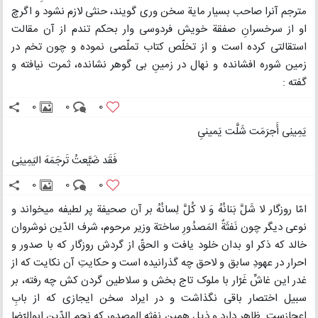
مترجم آنرا صاحب بسیار مایة سخن وری گویند، حنثی لازم نشود و اگرچ
او از سرخسرانِ صفقة خویش فردوسی وار بحکم تندم از آن مقالت
استقالتی کرده است و از تخلّص کتاب تملّصی نموده و چون تخم در
زمین شوره افشانده و نهال در زمینِ بی گوهر نشانده، ثمرت نیافته و
گفته :
0
0
0
یَمِینِی أَجرَمَت شَلَّت یَمینیِ
فَقَد ضَیَّعتُ تَرجَمَهَ الیَمِینِی
0
0
0
امّا روزگار لا شَلَّ بَنانُهُ وَ لا کُلَّ لِسانُهُ بر آن صحیفة پر لطیفه میخواند و
نوعی دیگر چون نَفثَةٌ المَصدُورِ ساختة وزیر مرحوم، شرف الدّین نوشروان
خالد که ذکر او بدان خلود یافت و الحقّ از گردش روزگار که با صدور و
احرار در عهودِ سابق و لاحق چه گذرانیده است و حکایتِ آن نکایت که از
غدر این غاشِّ غَرّار با ملوک تاج بخش و سلاطین گردن کش چه رفته، بر
سبیل اختصار باقی نگذاشت و در ایراد سخن ایجازی که از بابِ
اعجازست. ظاهر دارد و ذیلِ همین نفثه المصدور که نجم الدّین ابوالرّضا