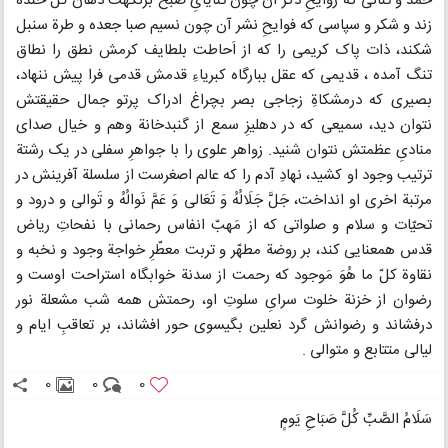
حمد و ثنائی که روایحِ ذکر آن چون ثنایایِ صبح برنکهت دهان گل خنده
زند و شکر و سپاسی که فوایحِ نشر آن چون نسیم صبا جعده و طرة سنبل
شکند، ذات پاک کریمی را که از اَحاطت بلطایف کرمش نطق را نطاق
تنگ آمده ، قدیمی که عقل ببارگاه کبریاءِ قدمش قدمی فرا پیش ننهاد،
بصیری که درمشکاةِ زجاجی بصر بچراغ ادراک پرتو جمال حقیقتش
نتوان دید، سمیعی که در دهلیزِ سمع از گنبدخانة وهم و خیال صدای
منادیِ عظمتش نتوان شنید. زواهر علوی را با جواهرِ سفلی در یک رشتة
ترتیب وجود او کشید، نهادِ آدم را که عالم اصغرست از سلسلة آفرینش در
مرتبة اخری او انداخت، جَلَّ جَلَالُهُ وَ تَعَالی وَ عَمَّ نَوالُهُ و تَوالی و درود و
تحیّات و سلام و صلواتی که از مَهبّ انفاس رحمانی با نفحاتِ ریاض
قدس همعنایی کند، بر روضة مطهّر و تربت معطّرِ خواجة وجود و نخبه و
نقاوة کلّ ما هُوَ مَوجود که رحمت از سدنة خوابگاه استراحت اوست و
رضوان از خزنة خلوت سرایِ سلوتِ او، رحمتش همه شب مشعلة نور
درفشاند و رضوانش گرد نعلین بگیسوی حور افشاند، بر تعاقبِ ایام و
لیالی متتابع و متوالی .
0
0
0
سَلَامُ الصَّبِّ کُلَّ صَبَاحِ یَومٍ