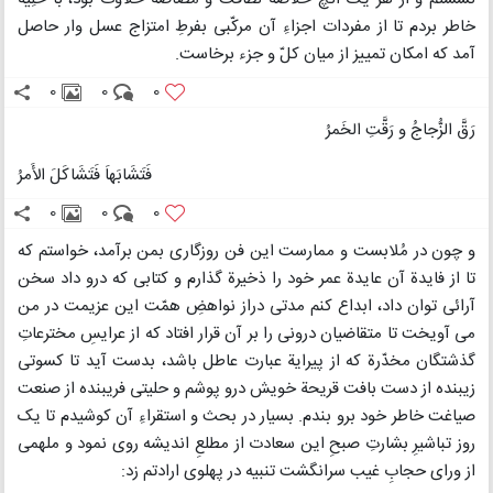
خاطر بردم تا از مفردات اجزاءِ آن مرکّبی بفرطِ امتزاج عسل وار حاصل
آمد که امکان تمییز از میان کلّ و جزء برخاست.
0
0
0
رَقَّ الزُّجاجُ و رَقَّتِ الخَمرُ
فَتَشَابَهاَ فَتَشَاکَلَ الأَمرُ
0
0
0
و چون در مُلابست و ممارست این فن روزگاری بمن برآمد، خواستم که
تا از فایدة آن عایدة عمر خود را ذخیرة گذارم و کتابی که درو داد سخن
آرائی توان داد، ابداع کنم مدتی دراز نواهضِ همّت این عزیمت در من
می آویخت تا متقاضیان درونی را بر آن قرار افتاد که از عرایسِ مخترعاتِ
گذشتگان مخدّرة که از پیرایة عبارت عاطل باشد، بدست آید تا کسوتی
زیبنده از دست بافت قریحة خویش درو پوشم و حلیتی فریبنده از صنعت
صیاغت خاطر خود برو بندم. بسیار در بحث و استقراءِ آن کوشیدم تا یک
روز تباشیرِ بشارتِ صبحِ این سعادت از مطلعِ اندیشه روی نمود و ملهمی
از ورای حجابِ غیب سرانگشت تنبیه در پهلوی ارادتم زد: