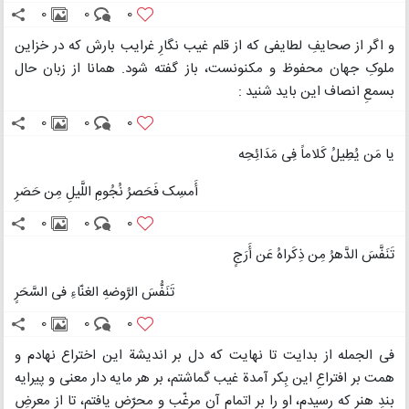
0
0
0
و اگر از صحایفِ لطایفی که از قلم غیب نگارِ غرایب بارش که در خزاین
ملوکِ جهان محفوظ و مکنونست، باز گفته شود. همانا از زبان حال
بسمعِ انصاف این باید شنید :
0
0
0
یا مَن یُطِیلُ کَلاماً فِی مَدَائِحِه
أَمسِک فَحَصرُ نُجُومِ اللَّیلِ مِن حَصَرِ
0
0
0
تَنَفَّسَ الدَّهرُ مِن ذِکَراهُ عَن أَرَجٍ
تَنَفُّسَ الرَّوضهِ الغنّاءِ فی السَّحَرٍ
0
0
0
فی الجمله از بدایت تا نهایت که دل بر اندیشة این اختراع نهادم و
همت بر افتراعِ این بِکر آمدة غیب گماشتم، بر هر مایه دار معنی و پیرایه
بندِ هنر که رسیدم، او را بر اتمام آن مرغّب و محرّض یافتم، تا از معرضِ