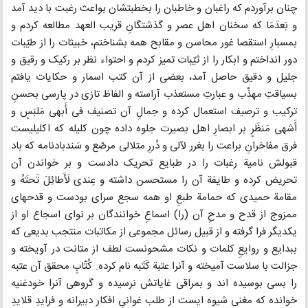
چنان برآوردم که راغبان و خاطبان را بخطبتشان بواعث رغبت با دید آمد
و بَعدَمَا که سخنان اهل عصر و گذشتگانِ قریب العهد مطالعه کردم و
بمسبارِ استقصا غور محاسن و مقابح همه بشناختم، خبیثات را از طیّبات
دور انداختم و ابکار را از ثیّبات تمیز کردم و احتواء نظر بر رکیک و رقیق و
جلیل و دقیق حاصل آمد، بعضی از آن کتب اسمار و حکایات یافتم
بسیاقتِ مهذّب و عبارتِ مستعذب آراسته و الفاظ تازی در پارسی بحسنِ
ترکیب و ترصیف استعمال کرده و جمالِ آن تصنیف فی أَبهی مَلبَسٍ و
أَشهی مَنظَرٍ بر ابصارِ اهل بصیرت جلوه داده چون کلیله که اکلیلیست
فرق مفاخرانِ براعت را بغرر لآلی و دُررِ متلالی مرصّع و سَندبادنامه که باد
قبولش نامیة رغبات را در طبایع تحریک دادست و بر خواندن آن
تحریض کرده و طایفة آن را مستحسن داشته و عِندی لَأَطائِلَ تَحتَهُ و
مقامة حمیدی که حمامة طبعِ او همه سجع سرای بودست و قدحهای
ممزوج از قدح و مدحِ آن (را) اسماعِ خوانندگان بر نوای اسجاع او از
یکدیگر فرا گرفته و از قبیل رسائل مجموعی از مکاتبات منتجب بدیعی که
ببدایع و روایعِ کلمات و نکات مشحونست لطف از متانت در آویخته و
جزالت با سلاست آمیخته و آنرا عتبة کَتَبه نام کرده. کُتّابِ محقق آن عتبه
را بسی بوسیده اند و بمراقی غایاتش نرسیده و گروهی آنرا خودغنیه
خوانده که مغنی شیوه ایست از طلب غوانیِ افکار دبیرانه و فرایدِ قلایدِ