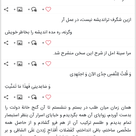
0
0
0
ازین شگرف تراندیشه نیست، در عمل آر
وگرنه، ره مده اندیشه را بخاطر خویش
0
0
0
مرا سینة امل از شرح این سخن منشرح شد.
0
0
0
وَ قُلتُ لِلنَّفسِ جِدّی الآنَ وَ اجتَهِدِی
وَ سَاعِدینِی فَهذَا مَا تَمَنَّیتِ
0
0
0
همان زمان میان طلب در بستم و ننشستم تا آن گنج خانة دولت را
بدست آوردم، زوایای آن همه بگردیدم و خبایای اسرار آن بنظر استبصار
تمام بدیدم و طلسم ترکیب آن از هم فرو گشادم و از حاصل همه
ملخّصی ساختم، باقی انداختم، کَفَضَلاتِ أَقدَاحٍ رُدِدنَ عَلَی السّاقِی و بر