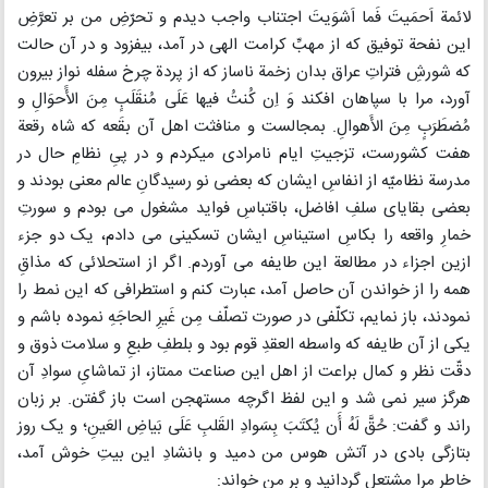
لائمة اَحمَیتَ فَما اَشوَیتَ اجتناب واجب دیدم و تحرّضِ من بر تعرَّضِ
این نفحة توفیق که از مهبِّ کرامت الهی در آمد، بیفزود و در آن حالت
که شورشِ فتراتِ عراق بدان زخمة ناساز که از پردة چرخ سفله نواز بیرون
آورد، مرا با سپاهان افکند وَ اِن کُنتُ فیها عَلَی مُنقَلَبٍ مِنَ الأََحوَالِ و
مُضطَرَبٍ مِنَ الأَهوالِ. بمجالست و منافثت اهل آن بقَعه که شاه رقعة
هفت کشورست، تزجیتِ ایام نامرادی میکردم و در پیِ نظامِ حال در
مدرسة نظامیّه از انفاسِ ایشان که بعضی نو رسیدگانِ عالم معنی بودند و
بعضی بقایای سلفِ افاضل، باقتباسِ فواید مشغول می بودم و سورتِ
خمارِ واقعه را بکاسِ استیناسِ ایشان تسکینی می دادم، یک دو جزء
ازین اجزاء در مطالعة این طایفه می آوردم. اگر از استحلائی که مذاقِ
همه را از خواندن آن حاصل آمد، عبارت کنم و استطرافی که این نمط را
نمودند، باز نمایم، تکلّفی در صورت تصلّف مِن غَیرِ الحاجَهِ نموده باشم و
یکی از آن طایفه که واسطه العقدِ قوم بود و بلطفِ طبعِ و سلامت ذوق و
دقّت نظر و کمال براعت از اهل این صناعت ممتاز، از تماشایِ سوادِ آن
هرگز سیر نمی شد و این لفظ اگرچه مستهجن است باز گفتن. بر زبان
راند و گفت: حُقَّ لَهُ أَن یُکتَبَ بِسَوادِ القَلبِ عَلَی بَیاضِ العَینِ؛ و یک روز
بتازگی بادی در آتش هوس من دمید و بانشادِ این بیتِ خوش آمد،
خاطر مرا مشتعل گردانید و بر من خواند: