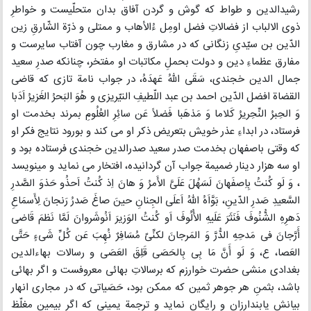
رشیدالدین و طواط که گوش و گردن آفاق بدان متحلّیست و خواطرِ
ذوی الالباب از فضالاتِ فضل اومِل ءُالأهاب و ممتلی و ذرّة الشّارقِ زین
الدّین بن سیّدیِ زنگانی که در مشارق و مغارب چون آفتاب سایرست و
مفارق عظماءِ دین و دولت بحملِ مکاتبات او مفتخر، چنانکه صدرِ سعید
جمال الدین خجندی، سَقَی اللهُ عَهدَهُ، در جواب نامة تازی که قاضی
القضاة افضل الدّین احمد بن عبد اللّطیفِ النیّریزی و هُوَ البَحرُ الغَزیرُ اَدَبا
وَ الحِبرُ النِّحِریرُ کَلاما وَ مَذهَبا فَضلاً عَن سائِرِ العُلُومِ بمرند بخدمت او
فرستاد، در ابداءِ عذر خویش بتعریض ذکر او می کند و بورود نتایج فکر او
که وقتی باصفهان بخدمت صدر سعید صدرالدین خجندی فرستاده بود و
او سه هزار دینار ضمیمة جواب آن گردانیده، افتخار می نماید و مینویسد
، وَ لَو کُنتُ بِاِصفَهانَ لَسَهُلَ عَلَیَّ الأَمرُ وَ هانَ اِذ کُنتُ اَحذُو حَذوَ الصَّدرِ
السَّعیدِ صَدرِ الدّینِ، بَوَّاَهُ اللهُ اَعلَی الجِنانِ حینَ صاغَ صَدرُ رَنجانَ لِأَسمَاعِ
دَهرِهِ الشُّنُوفَ فَنَثَرَ عَلَیهِ الأُلُوفَ اَو کُنتُ الوَزیرَ اَنُوشَروانَ لَمَّا نَظمَ قَاضی
أَرَّجانَ فی مَدحِهِ الدُّرَّ وَ المَرجانَ لکنِّیّ مُسَافِرٌ نُهِبَ عَن کُلِّ شَیءٍ حَتَّی
العَصا، ع، وَ لَو أَنَّ مَا بِی بِالحَصَی قَلِقَ العَصَی و رسالات بهاءالدین
بغدادی منشی حضرت خوارزم که برسالاتِ بهائی معروفست و اگر بهائی
باشد، بثمنِ هر جوهر ثمین که ممکن بود، حَصَیاتی که در مجاری انهار
بیانش یابندارزان و رایگان نماید و ترجمة یمینی که اگر بیمینِ مغلّظ