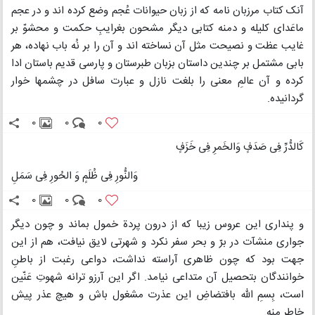
آنک کتاب مرزبان نامه که از زبان حیوانات عُجم وضع کرده اند و در عجم
ماعَدای کلیله و دمنه کتابی دیگر مشحون بغرایبِ حکمت و محشوّ بر
غایب عظت و نصیحت مثل آن نساخته اند و آن را بر نُه باب نهاده، هر
بابی مشتمل بر چندین داستان بزبان طبرستان و پارسی قدیم باستان ادا
کرده و آن عالمِ معنی را بلغت نازل و عبارت سافل در چشمها خوار
گردانیده.
0
0
0
کَالدُّرِّ فِی صَدَفٍ وَالخَمرِ فِی خَزَفٍ
وَالنُّورِ فِی ظُلَمٍ وَ الحُورِ فِی سَمَلِ
0
0
0
و پنداری این عروس زیبا که از درون پردة خمول بماند و چون دیگر
جواری منشآت در برّ و بحر سفر نکرد و شهرتی لایق نیافت، هم از این
جهت بود که چون ظاهری آراسته نداشت، دواعی رغبت از باطنِ
خوانندگان بتحصیل آن متداعی نیامد. اگر این آرزو ترانه شهوتِ عَنّین
است، بِسمِ الله بافتضاضِ این عذرت مشغول باش و هیچ عذر پیش
خاطر منه.