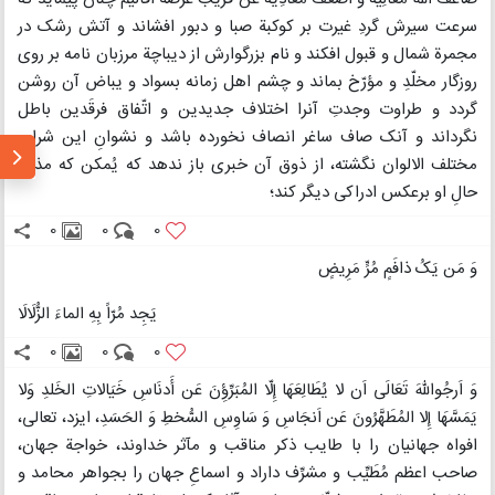
سرعت سیرش گردِ غیرت بر کوکبة صبا و دبور افشاند و آتش رشک در
مجمرة شمال و قبول افکند و نام بزرگوارش از دیباچة مرزبان نامه بر روی
روزگار مخلّدِ و مؤرّخ بماند و چشم اهل زمانه بسواد و یباض آن روشن
گردد و طراوت وجدتِ آنرا اختلاف جدیدین و اتّفاق فرقَدین باطل
نگرداند و آنک صاف ساغر انصاف نخورده باشد و نشوانِ این شراب
مختلف الالوان نگشته، از ذوق آن خبری باز ندهد که یُمکن که مذاق
حالِ او برعکس ادراکی دیگر کند؛
0
0
0
وَ مَن یَکُ ذافَمٍ مُرٍّ مَرِیضٍ
یَجِد مُرّاً بِهِ الماءَ الزُّلَالَا
0
0
0
وَ اَرجُواللهَ تَعَالَی اَن لا یُطَالِعَهَا إِلّا المُبَرِّؤِنَ عَن أَدنَاسِ خَیَالاتِ الخَلدِ وَلا
یَمَسَّهَا إِلا المُطَهَّرُونَ عَن اَنجَاسِ وَ سَاوِسِ السُّخطِ وَ الحَسَدِ، ایزد، تعالی،
افواه جهانیان را با طایب ذکر مناقب و مآثر خداوند، خواجة جهان،
صاحب اعظم مُطَیِّب و مشرِّف داراد و اسماعِ جهان را بجواهر محامد و