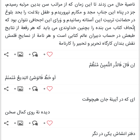
ناصیة حال من زدند تا این زمان که از مراتب سن بدین مرتبه رسیدم،
جز در پناه این جنابِ مجد و مکارم نپروریدم و طفل بلاغت را بحد بلوغ
در حضانتِ تربیتِ این آستانه رسانیدم و وَرای این اجحافی نتوان بود که
إِتّحاف کتاب من بنده را بچنین خداوندی می باید که هر رقعة از نتایج
طبعش در حساب دبیران عالم کتابی است و هر نامة از نسایجِ قلمش
نقش بندان کارگاه تحریر و تحبیر را کارنامة
0
0
0
اِن قَالَ فَالدُّر الثَّمیِنُ مُنَظَّمُ
اَو خَطَّ فَالوَشیُ البَدیعُ مُنَمنَمُ
0
0
0
ای که در آیینة جان هیچوقت
دیده نة روی کمال سخن
0
0
0
دفتر انشاش یکی در نگر