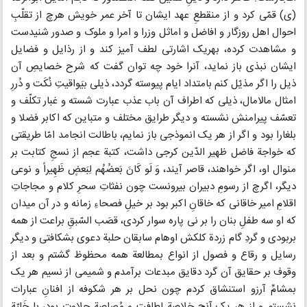
(ی) قمّی کرد و از منقطعِ عهد ایشان تا آخر عمر خویش هرچ از تقلّبِ
احوال اهل روزگار و افاضل و اماثل وزرا و امرا و ملوک و صدور شنیدست
و مشاهدت کرده، بهریک اشارتی لطف آمیز کند و از رذایل و فضایل
ایشان نبذی باز نماید، آنرا خود چه توان گفت که شرح خصایصِ آن
ذیل را اگر مذیّل کنم بامتداد ایام پیوسته گردد، ذیلی بیَواقیتِ نُکَت و دُررِ
امثال مالامال، ذیلی که اطراف آن باب عذب عبارت شسته و غبار تکلّف و
تعسّف پیرامنش نشسته و دیگر طرایق مختلف و متباین که اکابر فضلا و
بلغارا بود و اگر از هر یک انموذجی باز نمایم، باطالت انجامد امّا طریقتی
که خواجة فاضل ظهیر الدّین کرجی داشت، کتبة عجم از نسجِ کتابت بر
منوال او، اگر خواهند، قاصر آیند، وَ لَو کَانَ بَعضُهُم لِبَعضٍ ظَهِیراً و نوعی
دیگر، اگرچ از رسومِ دبیران بیرونست چون نفثاتِ سحرِ کلام و مجاجاتِ
اقلامِ امیر خاقانی که خاقانِ اکبر بود بر خیلِ فصحاءِ زمانه و در آن میدان
که او سه طفلِ بنان را بر نی پاره سوار کردی، قصَب السّبقِ براعت از همه
بربودی و گردِ گام زردة کلکش اوهام سابقان حلبة دعوی بشکافتی و دیگر
رسایل و رقاع و فصول از انواع بمطالعة همه محظوظ گشتم و بعد از
وقوف بر حقایق آن گرد دقایق مبدعات برآمدم و شمیمی از نسیم هر یک
بمشامِّ آرزو استنشاق کردم چون نحل بر هر شکوفه از افنانِ عبارات
نشستم و از هر یک آنچ خلاصة لطافت و مُصاصة حلاوت بود، با خَلِیّة