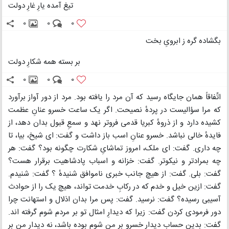
تیغ آمده یارِ غارِ دولت
0
0
0
بگشاده گره ز ابرویِ بخت
بر بسته همه شکارِ دولت
0
0
0
اتّفاقاً همان جایگاه رسید که آن مرد را یافته بود. مرد از دور آواز برآورد
که مرا سؤالیست در پردهٔ نصیحت. اگر یک ساعت خسرو عنانِ عظمت
کشیده دارد و از ذروهٔ کبریا قدمی فروتر نهد و سمعِ قبول بدان دهد، از
فایدهٔ خالی نباشد. خسرو عنانِ اسب باز داشت و گفت: ای شیخ، بیا، تا
چه داری. گفت: ای ملک، امروز تماشایِ شکارت چگونه بود؟ گفت: هر
چه بمرادتر و نیکوتر. گفت: خزانه و اسباب پادشاهیت برقرار هست؟
گفت: بلی. گفت: از هیچ جانب خبری ناموافق شنیدهٔ ؟ گفت: شنیدم.
گفت: ازین خیل و خدم که در رکابِ خدمت تواند، هیچ یک را از حوادث
آسیبی رسیده؟ گفت: نرسید. گفت: پس مرا بدان اذلال و استهانت چرا
دور فرمودی کردن گفت: زیرا که دیدارِ امثال تو بر مردم شوم گرفته اند.
گفت: بدین حساب دیدارِ خسرو بر من شوم بوده باشد، نه دیدار من بر