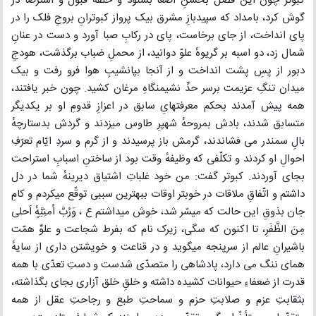
کبوتر چون این فصل بحسنِ اصغا بشنود و حلقهٔ قبول و استرضا در
گوش کرد، بامداد که سپیدبازِ مشرق بیک پرواز کبوترانِ بروجِ فلک را در
پای انداخت، از جای برخاست، پای در رکابِ صبا آورد و دست در عنانِ
شمال زد، دو اسبه بر گریوهٔ علوّ دوانید، از محملِ ضباب برگذشت، هودجِ
دبور از پسِ پشت انداخت و از آنجا بپانشیبِ هوا فرو رفت و بیک
میدان تنگِ عزیمت برسر حدِّ نشیمنگاهِ مرغان کشید. چون خبر یافتند،
همه پیش آمدند بحکم معرفتهایِ سابق در اعزازِ قدومِ او بر یکدیگر
متسابق شدند، بادش بمروحهٔ شهپرِ طاوس میزدند و گردش بدستارچهٔ
بالِ سمندر می فشاندند، گرمش باز پرسیدند و از گرم و سردِ ایّام تعرّفِ
احوالِ او کردند و تکلّفی که وظیفهٔ وقت بود از ساختنِ اسبابِ استراحت
بجای آوردند. کبوتر گفت: من خود غلباتِ اشتیاق دیرینهٔ شما در دل
داشتم و اتّفاقِ ملاقات در خوبتر اوقات ببهترین سببی توقّع میکردم و کامِ
جان بذوقِ این حالت که میسّر شد، خوش میداشتم ع ، وَرُبَّ اُمنِیَّهٍٔ اَحلی
مِنَ الظَّفَرِ، تا اکنون که سگی، زیرک نام که بفرط شجاعت و علوِّ همّت
باشیرانِ عالم از سرپنجه میگوید و در قناعت و خویشتن داری از سایهٔ
همای ننگ می دارد، پادشاهی را متصدّی شدست و دستِ تعدّی با همه
قدرت از ضعفاءِ حیوانات کشیده داشته و خلقِ خلق آزاری بجای بگذاشته،
بثقابتِ عزم و صلابتِ حزم و سماحتِ طبع و رجاحتِ عقل از همه