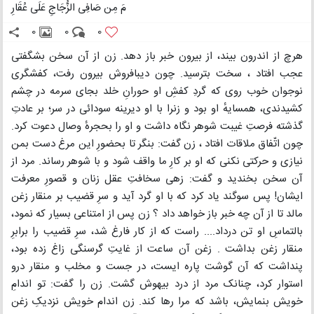
مَ مِن صَافِی الزُّجَاجِ عَلَی عُقَارِ
0
0
0
هرچ از اندرون بیند، از بیرون خبر باز دهد. زن از آن سخن بشگفتی
عجب افتاد ، سخت بترسید. چون دیبافروش بیرون رفت، کفشگری
نوجوان خوب روی که گردِ کفشِ او حورانِ خلد بجای سرمه در چشم
کشیدندی، همسایهٔ او بود و زنرا با او دیرینه سودائی در سر؛ بر عادتِ
گذشته فرصتِ غیبت شوهر نگاه داشت و او را بحجرهٔ وصال دعوت کرد.
چون اتّفاق ملاقات افتاد ، زن گفت: بنگر تا بحضورِ این مرغ دست بمن
نیازی و حرکتی نکنی که او بر کارِ ما واقف شود و با شوهر رساند. مرد از
آن سخن بخندید و گفت: زهی سخافتِ عقل زنان و قصورِ معرفت
ایشان! پس سوگند یاد کرد که با او گرد آید و سرِ قضیب بر منقار زغن
مالد تا از آن چه خبر باز خواهد داد ؟ زن پس از امتناعی بسیار که نمود،
بالتماسِ او تن درداد.... راست که از کار فارغ شد، سرِ قضیب را برابرِ
منقار زغن بداشت . زغن آن ساعت از غایتِ گرسنگی زاغ زده بود،
پنداشت که آن گوشت پاره ایست، در جست و مخلب و منقار درو
استوار کرد، چنانک مرد از درد بیهوش گشت. زن را گفت: تو اندامِ
خویش بنمایش، باشد که مرا رها کند. زن اندام خویش نزدیکِ زغن