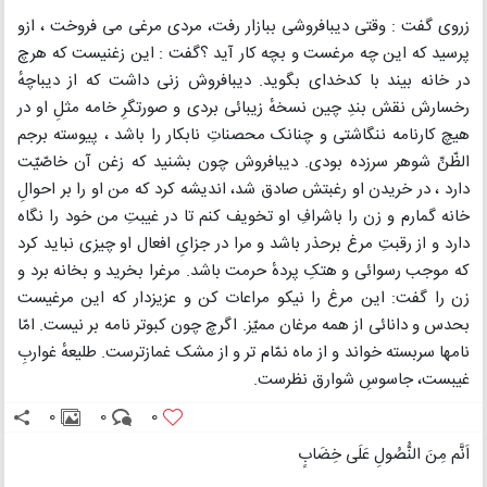
زروی گفت : وقتی دیبافروشی ببازار رفت، مردی مرغی می فروخت ، ازو
پرسید که این چه مرغست و بچه کار آید ؟گفت : این زغنیست که هرچ
در خانه بیند با کدخدای بگوید. دیبافروش زنی داشت که از دیباچهٔ
رخسارش نقش بندِ چین نسخهٔ زیبائی بردی و صورتگرِ خامه مثلِ او در
هیچ کارنامه ننگاشتی و چنانک محصناتِ نابکار را باشد ، پیوسته برجم
الظّنِّ شوهر سرزده بودی. دیبافروش چون بشنید که زغن آن خاصّیّت
دارد ، در خریدن او رغبتش صادق شد، اندیشه کرد که من او را بر احوالِ
خانه گمارم و زن را باشرافِ او تخویف کنم تا در غیبتِ من خود را نگاه
دارد و از رقبتِ مرغ برحذر باشد و مرا در جزایِ افعال او چیزی نباید کرد
که موجب رسوائی و هتکِ پردهٔ حرمت باشد. مرغرا بخرید و بخانه برد و
زن را گفت: این مرغ را نیکو مراعات کن و عزیزدار که این مرغیست
بحدس و دانائی از همه مرغان ممیّز. اگرچ چون کبوتر نامه بر نیست. امّا
نامها سربسته خواند و از ماه نمّام تر و از مشک غمازترست. طلیعهٔ غواربِ
غیبست، جاسوسِ شوارق نظرست.
0
0
0
اَنَّم مِنَ النُّصُولِ عَلَی خِضَابٍ