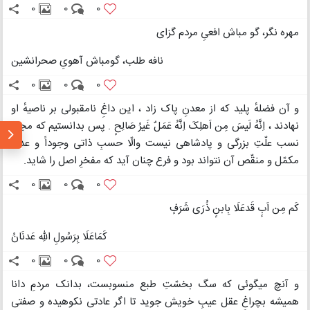
0
0
0
مهره نگر، گو مباش افعیِ مردم گزای
نافه طلب، گومباش آهویِ صحرانشین
0
0
0
و آن فضلهٔ پلید که از معدنِ پاک زاد ، این داغِ نامقبولی بر ناصیهٔ او
نهادند ، اِنَّهُ لَیسَ مِن اَهلِکَ اِنَّهُ عَمَلٌ غَیرُ صَالِحٍ . پس بدانستیم که مجرّدِ
نسب علّتِ بزرگی و پادشاهی نیست والّا حسبِ ذاتی وجوداً و عدماً
مکمّل و منقّص آن نتواند بود و فرع چنان آید که مفخرِ اصل را شاید.
0
0
0
کَم مِن اَبٍ قَدعَلَا بِابنٍ ذُرَی شَرَفٍ
کَمَاعَلَا بِرَسُولِ اللهِ عَدنَانُ
0
0
0
و آنچ میگوئی که سگ بخسّتِ طبع منسوبست، بدانک مردمِ دانا
همیشه بچراغِ عقل عیبِ خویش جوید تا اگر عادتی نکوهیده و صفتی