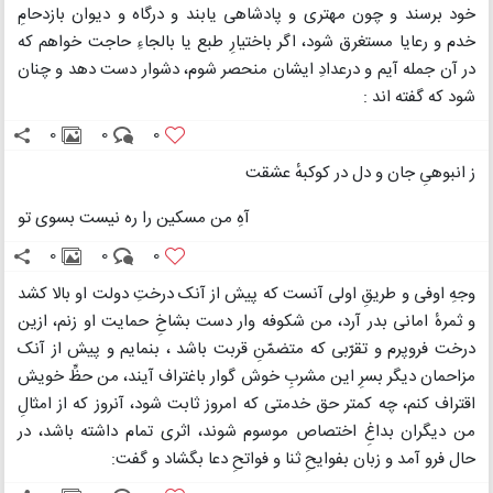
خود برسند و چون مهتری و پادشاهی یابند و درگاه و دیوان بازدحامِ
خدم و رعایا مستغرق شود، اگر باختیارِ طبع یا بالجاءِ حاجت خواهم که
در آن جمله آیم و درعدادِ ایشان منحصر شوم، دشوار دست دهد و چنان
شود که گفته اند :
0
0
0
ز انبوهیِ جان و دل در کوکبهٔ عشقت
آهِ من مسکین را ره نیست بسوی تو
0
0
0
وجهِ اوفی و طریقِ اولی آنست که پیش از آنک درختِ دولت او بالا کشد
و ثمرهٔ امانی بدر آرد، من شکوفه وار دست بشاخِ حمایت او زنم، ازین
درخت فروپرم و تقرّبی که متضمّنِ قربت باشد ، بنمایم و پیش از آنک
مزاحمان دیگر بسرِ این مشربِ خوش گوار باغتراف آیند، من حظِّ خویش
اقتراف کنم، چه کمتر حق خدمتی که امروز ثابت شود، آنروز که از امثالِ
من دیگران بداغِ اختصاص موسوم شوند، اثری تمام داشته باشد، در
حال فرو آمد و زبان بفوایحِ ثنا و فواتحِ دعا بگشاد و گفت: