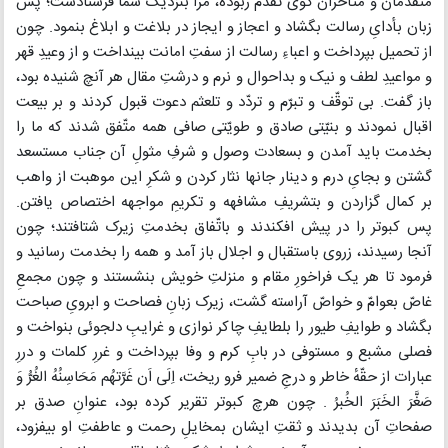
متقدّمان و متأخّران گوی تقدّم ربوده، مرا بنزدیک شما فرستادست؛ پس
زبان بأدایِ رسالت بگشاد و اعجاز و ایجاز در بلاغت و ابلاغ بنمود. چون
از تحمیل بپرداخت و اعباءِ رسالت از سفتِ امانت بینداخت و از وعیدِ قهر
و مواعیدِ لطف و نیک و بداحوال و نرم و درشتِ مقال هر آنچ شنیده بود،
باز گفت. بی توقّف و تبرّم و تردّد و تلعثم دعوت قبول کردند و بر بیعت
اقبال نمودند و بنیّتی صادق و طویّتی صافی همه متّفق شدند که ما را
بخدمت باید آمدن و بسعادت وصول و شرفِ مثولِ آن جناب مستسعد
گشتن و بجایِ درم و دینار جانها نثار کردن و شکرِ این موهبت از واهب
بر کمال گزاردن و بتشریفِ مشافهه و تکریمِ مواجهه اختصاص یافتن.
پس کبوتر را در پیش افکندند و باتّفاق بخدمتِ زیرک شتافتند؛ چون
آنجا رسیدند، زروی باستقبال و اجلال باز آمد و همه را بخدمت رسانید و
فرمود تا هر یک فراخورِ مقام و منزلتِ خویش بنشستند و چون مجمعِ
غاصّ بعوامّ و خواصّ آراسته گشت، زیرک زبانِ فصاحت و ابرویِ صباحت
بگشاد و طوایفِ طیور را بلطایفِ چاکر نوازی و غرایبِ دلجوئی بنواخت و
فصلی مشبع و مستوفی در بابِ کرم و وفا بپرداخت و غررِ کلمات و دررِ
عبارات از حقّهٔ خاطر و درجِ ضمیر فرو ریخت، اِلَی اَن غَرَّتهُم مَحَاسِنُهُ الغُرُّ وَ
صَغَّرَ الخَبَرَ الخُبرُ . چون هرچ کبوتر تقریر کرده بود، عنوانِ صدق بر
صفحاتِ آن بدیدند و ثقتِ ایشان بمخایلِ رحمت و عاطفتِ او بیفزود،