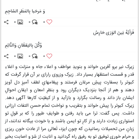
وَ مَرحَبا بِالمَطَرِ السّاجِمِ
0
0
0
فَرَأیُهُ بَینَ الوَرَی حَارِسٌ
وُکِّلَ بِالیَقظَانِ وَالنَّائِمِ
0
0
0
زیرک نیر برو آفرین خواند و بنویدِ عواطف و اعلاء جاه و منزلت و اغلاءِ
قدر و قسمت استظهار بسیار داد. زیرک وزروی رارای بر آن قرار گرفت که
کبوتر را بسفارت پیشِ مرغان فرستند و پیغامهایِ لطف آمیزِ دل آویز
دهند و هم از آنجا بنزدیک دیگران رود و بنظرِ امعان و ایقان احوالِ
ایشان باز داند و رسالت بگزارد و بازآید و از کیفیّتِ کارها آگهی دهد.
زیرک کبوتر را پیش خواند و بتقریب و نواختِ تمام حسنِ التفات ارزانی
داشت. پس گفت: ترا می باید رفتن و طوایفِ طیور را که بر قولِ تو
استواری زیادت دارند و از کارِ تو ایمن باشند و با خودت بیگانه ندانند، از
زبانِ من تحمیلات رسانیدن که چون ایزد، تَعالی مرا از عادتِ خون ریزی
و حرام خوری توفیقِ تو به رفیقِ راه گردانید و انابت از شرّ و اصابت بخیر