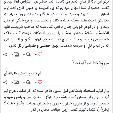
پرتوِ ابنِ ذکا از میانِ انجم می تافت، آنجا حاضر بود، اعتراض آغاز نهاد و
گفت: عجب از شما ابلهان میدارم که بی اندیشه بر چنین کاری اجماع و
اتّفاق روا می دارید و نمیدانید که مردم هنگام مداجات چون بمهاجاتِ
یکدیگر را بنکوهند، بسگ ماننده کنند و بخساست و فرومایگیِ او مثل
زنند و او در گوهرِ خویش چنان ناقص افتادست که صاحبِ شریعت، عَلَیهِ
الصَّلوهُٔ وَ السَّلَامُ ، دهان زدهٔ او را از رویِ استنکاف بهفت آب و خاک
شستن می فرماید و جلدِ او بهیچ دباغت حکمِ طهارت نگیرد و نتنِ رذیلتی
که در آب و گلِ او سرشته شدست، بهیچ خصلتی و فضیلتی زائل نشود.
0
0
0
مَن وَسَّخَتهُ غَدرَهٌٔ اَو فَجرهٌٔ
لَم یُنقِهِ بِالرَّحضِ مَاءُالقُلزُمِ
0
0
0
و از لوازمِ استعدادِ پادشاهی اول نسبی طاهر ست که اگر ندارد ، هرچ ازو
آید ، بنوعی از نقصان آلوده باشد، چه هرگز از منبتِ سیر و راسن سرو و
یاسمن نروید و از مغرسِ خیزران خیری و ضمیران برنیاید، وَالَّذِی خَبُثَ لَا
یَخرُجُ اِلَّا نَکِدا ، کبوتر گفت: ازین خیالاتِ محال در گذر.