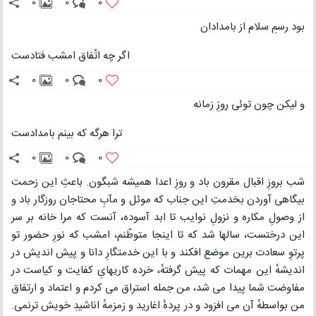
0
0
0
بود رسمِ سلام از بامدادان
اگر چه اتّفاق امشب فتادست
0
0
0
و لیکن چون توئی روزِ زمانه
ترا هرگه که بینم بامدادست
0
0
0
شب بروزِ اقبال مقرون باد و روزِ اعدا همیشه شبگون. باعثِ این زحمت
بیگاهی آوردن بخدمتِ این جناب که موئل و مآبِ محتاجان روزگار باد و
از وصولِ مکاره و نزولِ نوایب تا ابد آسوده، آنست که مرا خانه بر سر
این درختست، سالها شد که تا اینجا متوطّنم، امشب که نورِ حضور تو
پرتوِ سعادت برین موضع افکند و با این خدمتگارِ دانا و پیش اندیش در
اندیشهٔ این مهمات که پیش گرفتهٔ، خرده کاریهایِ کفایت و کیاست در
مفاوضت شما پیدا می شد، من جمله استراق می کردم و اعتماد و ارتفاق
من بواسطهٔ آن می افزود و در پردهٔ اغارید و زمزمهٔ اناشیدِ خویش ترنمی.