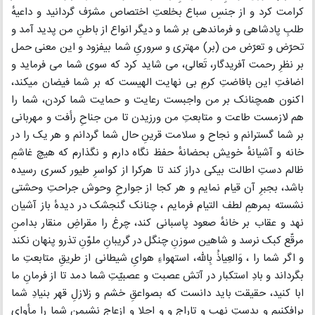
کرامت کرد و از جنسِ سباع بخلعتِ اختصاص مشرّف گردانید و داعیهٔ
طلبِ پادشاهی و فرماندهی بر شما و دیگر انواع از باطنِ من پدید آمد و
تحرّض و تعرّض من (بر) مهتری و سروریِ شما بیفزود و این معنی حمل
بر نظرِ رحمت آفریدگار، تَعالی، می شاید کرد که سوی شما می فرماید و
اضافتِ این بافاضتِ کرمِ بی نهایت الهیست که بر شما فیضان میکند،
اکنون همچنانک بر من واجبست رعایت و حمایت شما کردن، شما را
هم لازمست طاعت و متابعتِ من ورزیدن تا من جناحِ رأفت و مهربانی
بر شما گسترانم و نجاح و سلامت قرینِ حال شما گردانم و هر یک را در
خانه و آشیانهٔ خویش بحضانهٔ حفظ نگاه دارم و نگذارم که هیچ غاشمِ
ظالم دستِ اطالت بیکی دراز کند تا هرکرا از کواسرِ طیور کسری رسیده
باشد، بجبرِ آن قیام نمایم و هر کجا از جوارحِ وحوش جراحتِ وحشتی
نشسته بمرهمِ لطف التیام فرمایم ، چنانک گنجشک در دیدهٔ باز آشیان
نهد و عقاب بر خانهٔ صعود پاسبانی کند، چرغ را مقراضِ منقار بدامنِ
مرقّع کبک نرسد و شاهین سوزنِ چنگل در گریبانِ ملوّنِ تذرو پنهان نکند
و اگر شما را ، وَالعِیاذُ بِالله، استهواءِ هوایِ شیطانی از طریقِ متابعتِ ما
بگرداند و بادِ استکبار در آتش عصبت و عصبیّتِ شما دمد تا از فرمانِ ما
ابا کنید، حقیقت باید دانست که بصواعقِ خشم و زلازلِ قهر بنیادِ شما
برافکنیم و بدستِ نهب و تاراج و و اجلا و ازعاج نشیمنِ شما را مأوایِ