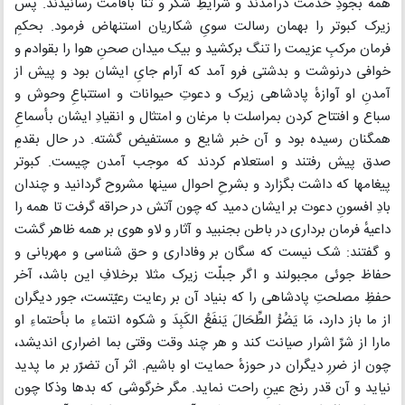
همه بجودِ خدمت درآمدند و شرایطِ شکر و ثنا باقامت رسانیدند. پس
زیرک کبوتر را بهمان رسالت سویِ شکاریان استنهاض فرمود. بحکمِ
فرمان مرکبِ عزیمت را تنگ برکشید و بیک میدان صحنِ هوا را بقوادم و
خوافی درنوشت و بدشتی فرو آمد که آرام جایِ ایشان بود و پیش از
آمدنِ او آوازهٔ پادشاهی زیرک و دعوتِ حیوانات و استتباعِ وحوش و
سباع و افتتاح کردن بمراسلت با مرغان و امتثال و انقیادِ ایشان بأسماعِ
همگنان رسیده بود و آن خبر شایع و مستفیض گشته. در حال بقدمِ
صدق پیش رفتند و استعلام کردند که موجب آمدن چیست. کبوتر
پیغامها که داشت بگزارد و بشرحِ احوال سینها مشروح گردانید و چندان
بادِ افسونِ دعوت بر ایشان دمید که چون آتش در حراقه گرفت تا همه را
داعیهٔ فرمان برداری در باطن بجنبید و آثار و لاو هوی بر همه ظاهر گشت
و گفتند: شک نیست که سگان بر وفاداری و حق شناسی و مهربانی و
حفاظ جوئی مجبولند و اگر جبلّت زیرک مثلا برخلافِ این باشد، آخر
حفظِ مصلحتِ پادشاهی را که بنیاد آن بر رعایت رعیّتست، جور دیگران
از ما باز دارد، مَا یَضُرُّ الطِّحَالَ یَنفَعُ الکَبِدَ و شکوه انتماءِ ما بأحتماءِ او
مارا از شرِّ اشرار صیانت کند و هر چند وقت وقتی بما اضراری اندیشد،
چون از ضررِ دیگران در حوزهٔ حمایت او باشیم. اثر آن تضرّر بر ما پدید
نیاید و آن قدر رنج عینِ راحت نماید. مگر خرگوشی که بدها وذکا چون