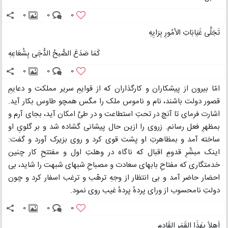
0
0
0
تَجَلَّی غَیَابَاتِ الاُمُورِ بِرَایِهِ
کَمَا صَدَعَ الصُّبحُ الدُّجَی بِشُعَاعِهِ
0
0
0
امّا بیرون از پیشکاران و کارگذاران که از قوایمِ سریر مملکت و دعایمِ
قصور دولت باشند، نام و ناموس ملک را مگس همچو طاوس بکار آید.
اشارت فرمای تا آنچ در تحتِ استطاعت و در طیِّ امکان آید، بجای آرم و
بمظهرِ فعل رسانم. زروی را ازین حال پیشانی گشاده شد و بر گلویِ او
ساخته آمد و بمظاهرتِ او پشت قوی کرد و روی بزیرک آورد و گفت:
اینک مبشّرِ قدومِ اقبال که ناگاه در وهلتِ اول و مفتتحِ کار چنین
خدمتگاری که مفتاحِ بابهای سعادت و مصباحِ شبهای شبهت را شاید، بی
احضار حاضر آمد و بی انتظار از وجهِ ترهّب و ترغب اسفار کرد و چون
دولتِ نامحسوب از ورای پردهٔ پردهٔ غیب روی نمود.
0
0
0
اَهلاً بِهَذَا القَمَرِ القَادِمِ