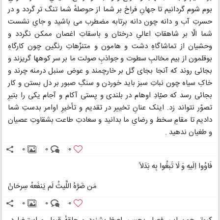
بوم شوم گردانیم تا جهانِ فراخ بر شما از حوصلهٔ شما تنگ تر گردد و در
حسرتِ آب و دانه چون دانه برتابه مضطرب می باشید و جایِ نشست
شما الّا بر شاهقاتِ اعالیِ درختان و باسقاتِ اغصان ممکن نگردد و
وحشیان از تماشاگاهِ دشت و هامون و متنزّهاتِ رنگین چون کارگاهِ
بوقلمون از بیم مخالبِ سطوت و جواذبِ صولت ما بر سر کوهها گریزند و
بجائی روند که آنجا بجای گل بر خارچمند و عوض سنبل درمنه چرند و
خاکِ سیاه چون نباتِ سبز باید خوردن و سنگِ صبور بر دل بستن و کار
بجائی رسد که صیّادِ اوهام در بلندی و پستی آکام و آجام یکی را بتیرِ
تصوّر نتواند زد. اینک عنانِ تخییر در تقدیم و تأخیرِ اوامر بدستِ شما
دادیم تا مقامِ سخط و رضایِ ما بدانید و سعادتِ طاعت بشقاوتِ عصیان
و طغیان ندهید .
0
0
0
فَاوُوا اِلَیهِ وَ لَا تَبغُوا بِه بَدَلاً
مَن ضَرَّهُ اللَّیثُ لَم یَنفَعهُ سِرحَانُ
0
0
0