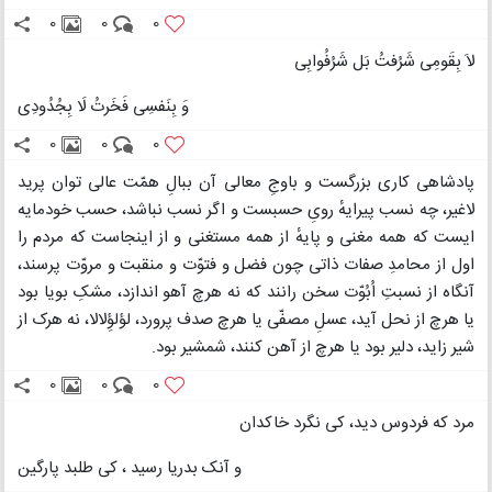
0
0
0
لاَ بِقَومِی شَرُفتُ بَل شَرُفُوابِی
وَ بِنَفسِی فَخَرتُ لَا بِجُدُودِی
0
0
0
پادشاهی کاری بزرگست و باوجِ معالی آن ببالِ همّت عالی توان پرید
لاغیر، چه نسب پیرایهٔ رویِ حسبست و اگر نسب نباشد، حسب خودمایه
ایست که همه مغنی و پایهٔ از همه مستغنی و از اینجاست که مردم را
اول از محامدِ صفات ذاتی چون فضل و فتوّت و منقبت و مروّت پرسند،
آنگاه از نسبتِ اُبُوّت سخن رانند که نه هرچ آهو اندازد، مشکِ بویا بود
یا هرچ از نحل آید، عسلِ مصفّی یا هرچ صدف پرورد، لؤلؤِلالا، نه هرک از
شیر زاید، دلیر بود یا هرچ از آهن کنند، شمشیر بود.
0
0
0
مرد که فردوس دید، کی نگرد خاکدان
و آنک بدریا رسید ، کی طلبد پارگین