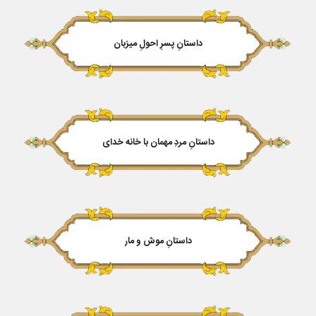
داستانِ پسرِ احولِ میزبان
داستانِ مردِ مهمان با خانه خدای
داستانِ موش و مار