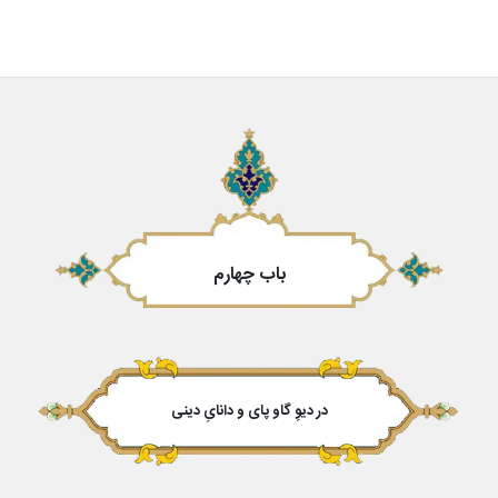
باب چهارم
در دیوِ گاو پای و دانایِ دینی