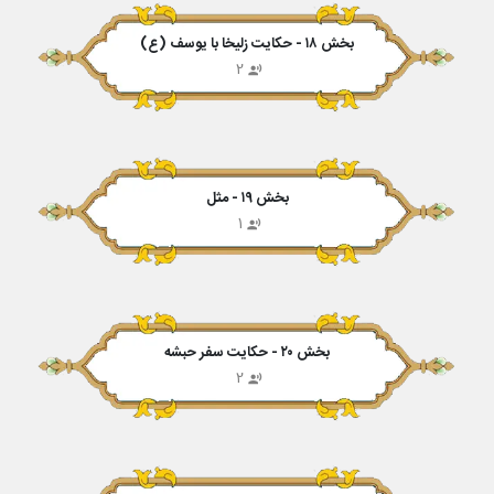
بخش ۱۸ - حکایت زلیخا با یوسف (ع)
2
بخش ۱۹ - مثل
1
بخش ۲۰ - حکایت سفر حبشه
2