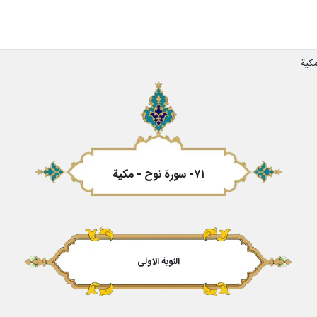
۷۱- سورة نوح - مکیة
النوبة الاولى