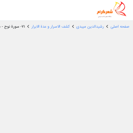
صفحه اصلی
رشیدالدین میبدی
کشف الاسرار و عدة الابرار
۷۱- سورة نوح - مکیة