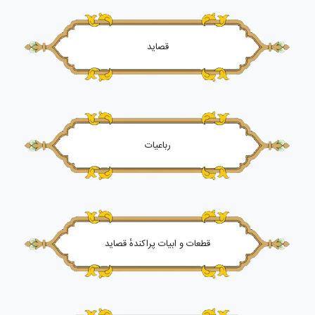
قصاید
رباعیات
قطعات و ابیات پراکندهٔ قصاید