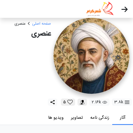
صفحه اصلی
عنصری
عنصری
5
2.16k
3.8k
آثار
زندگی نامه
تصاویر
ویدیو ها