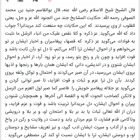
قال الشیخ شیخ الاسلام رضی اللّه عنه، قال بوالقاسم جنید بن محمد
الصوفی رحمه اللّه: حکایت المشایخ جند من الجنود اللّه عز و جل، یعنی
للقلوب از وی پرسیدند: که این حکایات چه منفعت کند مریدانرا؟ جواب
داد که اللّه می‌گوید: عز ذکره: و کلا نقص علیک من انباء الرشل ما نثبت
به فوادﻙ می‌گوید عز ذکره: که قصهاء پیغامبران و اخبار ایشان بر تو
می‌خواهم و از احوال ایشان ترا آگاه می‌کنم، تا دل تو بآن ثابت باشد و
قوت افزاید و چون بار و رنج بتو رسد، و بر تو زود آرد، از اخبار و احوال
ایشان شنوی و در اندیشی، دانی که ایشان همان بارها و رنجها و اذیها
بروی ایشان می‌رسید، در آن صبر می‌کردند و احتمال و توکل وثقه بروی
کردند. بآن دل ترا عزم و ثبات و قوت افزاید، تا صبر توانی کردن و
می‌گوید عز جلاله پیغامبر خویش را: فاصبر کما صبر اول العزم من الرسل
و لاتکن کصاحب الحوت آلایه و القصة الی آخرها. و همچچنان شنودن
پیران و احوال ایشان، دل مریدانرا تربیت باشد و قوت و عزم فزاید، و
دران از اللّه تعالی ثبات یا بد بر بلا و امتحان او، و بر بلا و درویشی
وناکامی قدم فشارد، تا عزم مردان یابد و دست در ولایت و رکن در واخ
زند، و از آداب و سیرت ایشان ادب گیرد، و نیز تعریف مشایخ و دوستان
او، و دوستی ایشان، ترا با ایشان نسبت او کند کی مصطفی می‌گوید :