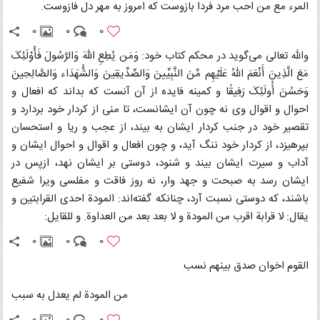
المرء مع من احب مرد فردا بازوست که امروز به مهر دل فازوست.
0
0
0
واللّه تعالی می‌گوید در محکم کتاب خود: وَمَن یُطِعِ اللّهَ وَالرَّسُولَ فَأُوْلَئِکَ
مَعَ الَّذِینَ أَنْعَمَ اللّهُ عَلَیْهِم مِّنَ النَّبِیِّینَ وَالصِّدِّیقِینَ وَالشُّهَدَاء وَالصَّالِحِینَ
وَحَسُنَ أُولَئِکَ رَفِیقًا و کمینه فایده از آن آنست که بداند که افعال و
احوال و اقوال وی نه چون آن ایشانست، تا منی از کردار خود بردارد و
تقصیر خود در جنب کردار ایشان به بیند، از عجب و ریا و استحسان
بپرهیزد، از کردار خود ننگ آید، و چون افعال و اقوال و احوال ایشان و
آداب و سیرت ایشان بیند و شنود، دوستی بر ایشان نهد، ازپس در
ایشان رسد به صبحت و جهد وار، نه روز فاقت و مفلسی ویرا شفیع
باشند، که دوستی نسبت آرد، چنانکه گفته‌اند: المودة احدی القرابتین و
یقال: لا قرابة اقرب من المودة و لا بعد بعد من العداوة. و للقایل:
0
0
0
القوم اخوان صدق بینهم نسب
من المودة لم یعدل به سبب