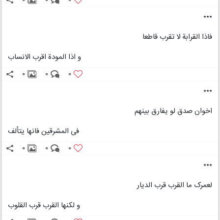
0
0
0
٭٭٭
فاذا القرابة لا تقرب قاطعا
و اذا المودة اقرب الانساب
0
0
0
٭٭٭
اخوان صدق لو یفارق بینهم
فی المشرقین فانها یتألف
0
0
0
٭٭٭
لعمرک ما القرب قرب الدیار
و لکنها القرب قرب القلوب