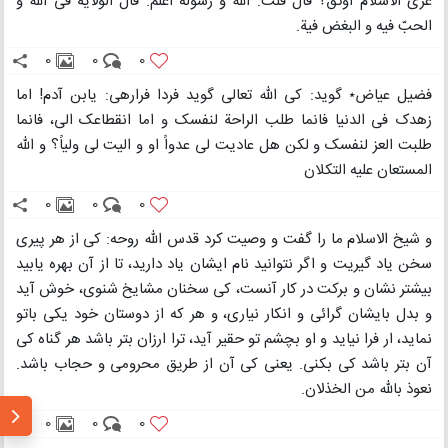
عری الاسلام اوثق؟ قال قلت: اللّه و رسوله اعلم. قال الولایة فی اللّه و
الحبّ فیه و البغض فیة.
0
0
0
فضیل عیاض٭ گوید: کی اللّه تعالی گوید فردا فرارهی: یابن آدم! اما
زهدک فی الدنیا فانما طلب الراحة لنفسک و اما انقطاعک الی، فانما
طلبت العز لنفسک و لکن هل عادیت لی عدواً او و الیت لی ولیاً؟ و اللّه
المستعان علیه التکلان
0
0
0
و شیخ الاسلام ما را گفت و وصیت کرد قدس اللّه روحه: کی از هر پیری
سخن یاد گیریت و اگر نتوانید نام ایشان یاد دارید، تا از آن بهره یابید
بیشتر نشان و برکت در کار آنست، کی سخنان مشایخ شنوی، خوش آید
و بدل بایشان گرائی و انکار نیاری، و هر که از دوستان خود یکی باتو
نماید، ار فرا نیاید و او بچشم تو حقیر آید، ترا ارزان بتر باشد هر گناه کی
آن بتر باشد کی بکنی. یعنی کی آن از طریق محرومی و حجاب باشد.
نعوذ باللّه من الخذلان.
0
0
0