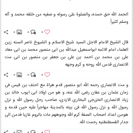
الحمد اللّه حق حمده، والصلوة علی رسوله و صفیه من خلقه محمد و آله
وسلم کثیراً.
0
0
0
قال الشیخ الامام الاجل السید شیخ الاسلام و الشیوخ ناصر السنه زین
العلماء امام الائمه ابواسمعیل عبداللّه بن ابی منصور محمد بن ابی معاد
علی بن محمد بن احمد بن علی بن جعفر بن منصور بن ابی مت
الانصاری قدس اللّه روحه و کرم وجهه
0
0
0
و مت الانصاری رحمه اللّه ابو منصور قدم هراة مع احنف بن قیس فی
زمان عثمان بن عفان رضی اللّه عنه، و هو من اولاد ابی ایوب خالد بن
زیاد الانصاری الخزرجی البخاری الازدی، صاحب رحل رسول اللّه و نزل
رسول اللّه و نزل رسول اللّه فی بیته بالمدینة مهاجراً علیه حین قدمه و
هومن اعداد اصحاب الصفة کرم اللّه وجوههم مات بالروم غازیا فدمن الی
جدار القسطنطنیه رحمت اللّه.
0
0
0