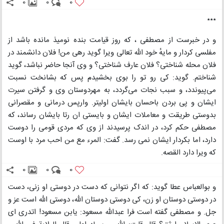
0
0
0
٭٭٭
و در خبرست از مصطفی ، که روز قیامت بنده نومیذ مانده باشد از
مفلسی کردار و مایهٔ خود اللّه تعالی ویرا گوید رهی من! فلان دانشمند در
فلان محله شناختی؟ فلان عارف شناختی؟ و وی آنجا حاضر نباشد، گوید
شناختم. گوید: کی رو تو را بوی بخشیدم پس که بشانخت نسبت
می‌پیوندد، و سبب نجات می‌گردد، به مهردوستان وی و گرفتن سیرت
ایشان و پی بردن باحسان بایشان اولیتر. وارپس درمانی و مقصرانی
بدوستی طریقت و معاملات ایشان و بایستی ان رتا بایشان رساند، که
مصطفی حکم کرد، در اندک پرسیدند از وی که مردی قومی را دوست
دارد، اما بکردار ایشان نمی رسد. گفت: المرء مع من احب مرد با اوست
که ویرا دارد القصه.
0
0
0
و بوالعباس عطا گوید: که اگر نتوانی که دست در دوستی او زنی، دست
در دوستی دوستان او زن، کی دوستی دوستان اللّه، دوستی اللّه است عز و
جل. و مصطفی گفته‌ است فرا عبداللّه مسعود: یابن مسعود! اتدری ای