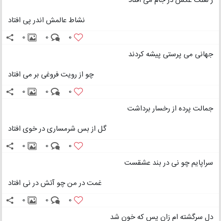
ز لعلت عکس در جام می افتاد
نشاط عالمش اندر پی افتاد
0
0
0
جهانی می پرستی پیشه کردند
چو از رویت فروغی بر می افتاد
0
0
0
جمالت پرده از رخسار برداشت
گل از بس شرمساری در خوی افتاد
0
0
0
سراپایم چو نی در بند عشقست
غمت در من چو آتش در نی افتاد
0
0
0
دل سرگشته ام زان پس که خون شد