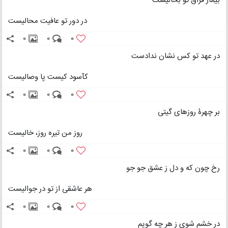
بیمار فراق تو بحالیست
در دور تو عافیت محالیست
0
0
0
در عهد تو کس نشان ندادست
کآسود کیست پا وصالیست
0
0
0
بر چهرۀ روزهای گیتی
روز من تیره روز، خالیست
0
0
0
رخ چون که و دل ز عشق جو جو
هر عاشقی از تو در جوالیست
0
0
0
در خشم شوی ز هر چه گویم