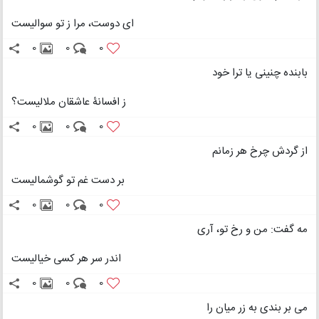
ای دوست، مرا ز تو سوالیست
0
0
0
بابنده چنینی یا ترا خود
ز افسانۀ عاشقان ملالیست؟
0
0
0
از گردش چرخ هر زمانم
بر دست غم تو گوشمالیست
0
0
0
مه گفت: من و رخ تو، آری
اندر سر هر کسی خیالیست
0
0
0
می بر بندی به زر میان را