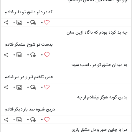
چو درد دلست این که من درفتادم؟
که در دام عشق تو دلبر فتادم
0
0
0
چه بد کرده بودم که ناگاه ازین سان
بدست تو شوخ ستمگر فتادم
0
0
0
به میدان عشق تو در ، اسب سودا
همی تاختم تیز و در سر فتادم
0
0
0
بدین گونه هرگز نیفتادم ار چه
درین شیوه صد بار دیگر فتادم
0
0
0
مرا با چنین صبر و دل عشق بازی