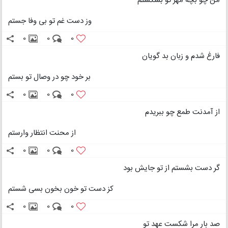
من چو بچۀ مهر تو بشکستم
وز دست غم تو بی وفا جستم
0
0
0
فارغ شدم و زبان بد گویان
بر خود چو در وصال تو بستم
0
0
0
از آمدنت طمع چو ببریدم
از محنت انتظار وارستم
0
0
0
گر دست بشستم از تو جایش بود
کز دست تو خون بخون بسی شستم
0
0
0
صد بار مرا شکست عهد تو