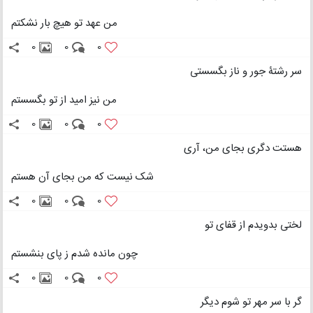
من عهد تو هیچ بار نشکتم
0
0
0
سر رشتۀ جور و ناز بگسستی
من نیز امید از تو بگسستم
0
0
0
هستت دگری بجای من، آری
شک نیست که من بجای آن هستم
0
0
0
لختی بدویدم از قفای تو
چون مانده شدم ز پای بنشستم
0
0
0
گر با سر مهر تو شوم دیگر