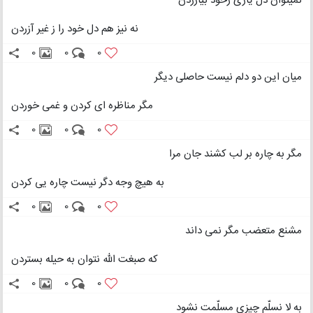
نمیتوان دل یاری زخود بیازردن
نه نیز هم دل خود را ز غیر آزردن
0
0
0
میان این دو دلم نیست حاصلی دیگر
مگر مناظره ای کردن و غمی خوردن
0
0
0
مگر به چاره بر لب کشند جان مرا
به هیچ وجه دگر نیست چاره یی کردن
0
0
0
مشنع متعضب مگر نمی داند
که صبغت الله نتوان به حیله بستردن
0
0
0
به لا نسلّم چیزی مسلّمت نشود