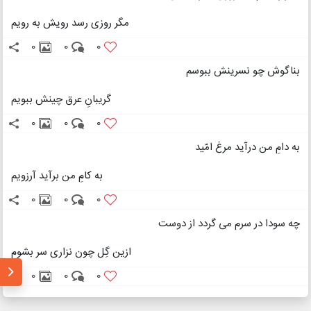
مگر روزی رسد رویش به رویم
0
0
0
بناگوش چو نسرینش ببوسم
گریبانِ عرق چینش ببویم
0
0
0
به دامِ من درآید مرغ امّید
به کامِ من برآید آرزویم
0
0
0
چه سودا در سرم می گردد از دوست
ازین گِل چون نزاری سر بشوم
0
0
0