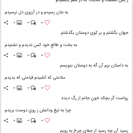
ز بس مشقّت و محنت که در سفر بکشیدم
به جان رسیدم و در آرزوی دل نرسیدم
0
0
0
جهان بگشتم و بر کوی دوستان بگذشتم
به بخت و طالعِ خود کس ندیدم و نشنیدم
0
0
0
به داستان برم آن گه به دوستان بنویسم
ملامتی که کشیدم قیامتی که بدیدم
0
0
0
رواست گر بچکد خونِ جانم از رگِ دیده
چرا به تیغِ وداعش ز رویِ دوست بریدم
0
0
0
رسید آن چه رسید از جفایِ چرخ به رویم