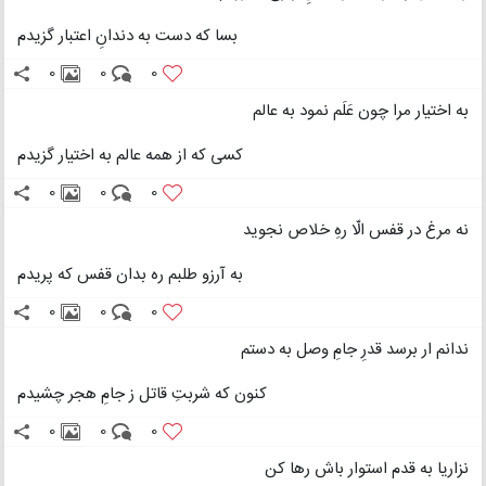
بسا که دست به دندانِ اعتبار گزیدم
0
0
0
به اختیار مرا چون عَلَم نمود به عالم
کسی که از همه عالم به اختیار گزیدم
0
0
0
نه مرغ در قفس الّا رهِ خلاص نجوید
به آرزو طلبم ره بدان قفس که پریدم
0
0
0
ندانم ار برسد قدرِ جامِ وصل به دستم
کنون که شربتِ قاتل ز جامِ هجر چشیدم
0
0
0
نزاریا به قدم استوار باش رها کن