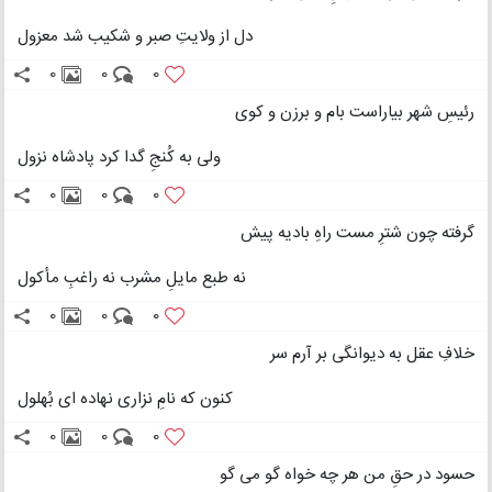
دل از ولایتِ صبر و شکیب شد معزول
0
0
0
رئیسِ شهر بیاراست بام و برزن و کوی
ولی به کُنجِ گدا کرد پادشاه نزول
0
0
0
گرفته چون شترِ مست راهِ بادیه پیش
نه طبع مایلِ مشرب نه راغبِ مأکول
0
0
0
خلافِ عقل به دیوانگی بر آرم سر
کنون که نامِ نزاری نهاده ای بُهلول
0
0
0
حسود در حقِ من هر چه خواه گو می گو