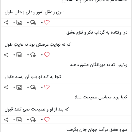
نشسته ام به خیالی که می پزم مشغول
سری ز عقل نفور و دلی ز خلق ملول
0
0
0
در اوفتاده به گردابِ فکر و قلزمِ عشق
که نه نهایتِ عرضش بود نه غایتِ طول
0
0
0
ولایتی که به دیوانگانِ عشق دهند
کجا به کنه نهایاتِ آن رسند عقول
0
0
0
کجا برند مجانین نصیحتِ عقلا
که پند از او و نصیحت نمی کنند قبول
0
0
0
سپاهِ عشق درآمد جهانِ جان بگرفت