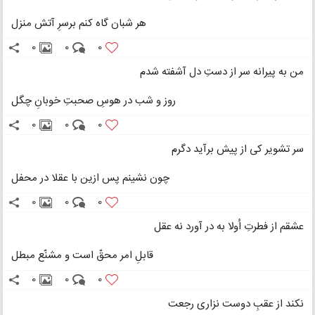
هر شبان گاه کنم برسرِ آتش منزل
0
0
0
من به پیرانه سر از دستِ دل آشفته شدم
روز و شب در هوسِ صحبتِ خوبانِ چگل
0
0
0
سر تشویر کی از پیش برآید دگرم
چون نشینم پس ازین با عقلا در محفل
0
0
0
عشقم از فطرتِ اُولا به در آورد نه عقل
قابلِ امر محقّ است و مشنّع مبطل
0
0
0
نکند از عقبِ دوست نزاری رجعت