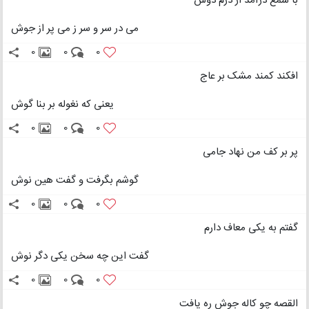
با شمع درآمد از درم دوش
می در سر و سر ز می پر از جوش
0
0
0
افکند کمند مشک بر عاج
یعنی که نغوله بر بنا گوش
0
0
0
پر بر کف من نهاد جامی
گوشم بگرفت و گفت هین نوش
0
0
0
گفتم به یکی معاف دارم
گفت این چه سخن یکی دگر نوش
0
0
0
القصه چو کاله جوش ره یافت