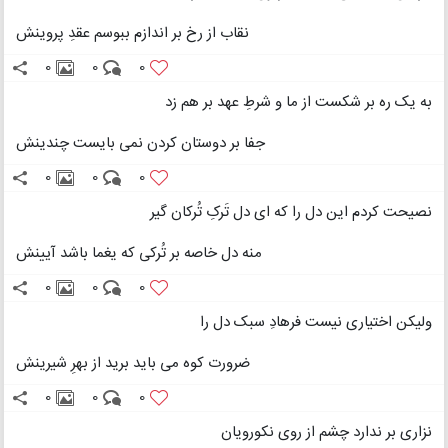
نقاب از رخ بر اندازم ببوسم عقدِ پروینش
0
0
0
به یک ره بر شکست از ما و شرطِ عهد بر هم زد
جفا بر دوستان کردن نمی بایست چندینش
0
0
0
نصیحت کردم این دل را که ای دل تَرکِ تُرکان گیر
منه دل خاصه بر تُرکی که یغما باشد آیینش
0
0
0
ولیکن اختیاری نیست فرهادِ سبک دل را
ضرورت کوه می باید برید از بهرِ شیرینش
0
0
0
نزاری بر ندارد چشم از روی نکورویان