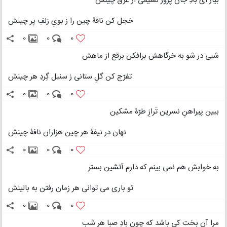
بیار ای بادِ جان پرور نسیمی از عرق چینش
خجل کن نافۀ چین را ز بویِ زلفِ پر چینش
0
0
0
شبی در شو به خرگاهش برافکن برقع از ماهش
تفرّج کن گلِ ستانی ز سنبل گِردِ هر چینش
0
0
0
ببین پیراهنِ نسرین تَرازِ طرّۀ مشکین
نهان در نیفۀ هر چین هزاران نافۀ چینش
0
0
0
به خوابش هم نمی بینم که دارم آتشین بستر
تو باری می توانی هر زمان رفتن به بالینش
0
0
0
مرا آن بخت کی باشد که چون بادِ صبا هر شب