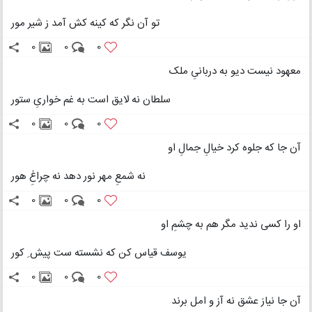
تو آن نگر که کینه کش آمد ز شیر مور
0
0
0
معهود نیست دیو به دربانیِ ملک
سلطان نه لایق است به غم خواریِ ستور
0
0
0
آن جا که جلوه کرد خیالِ جمالِ او
نه شمعِ مهر نور دهد نه چراغِ هور
0
0
0
او را کسی ندید مگر هم به چشمِ او
یوسف قیاس کن که نشسته ست پیش ِ کور
0
0
0
آن جا نیاز عشق نه آز و امل برند