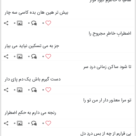
ساقیا تا خاطرم گیرد قرار
بیش تر هین هان بده کاسی سه چار
0
0
0
اضطرابِ خاطرِ مجروح را
جز به می تسکین نیاید می بیار
0
0
0
تا شود ساکن زمانی دردِ سر
دست گیرم باش یک دم پای دار
0
0
0
تو مرا معذور دار ار من تو را
رنجه می دارم به حکمِ اضطرار
0
0
0
بی قرارم از چه از بس دردِ دل