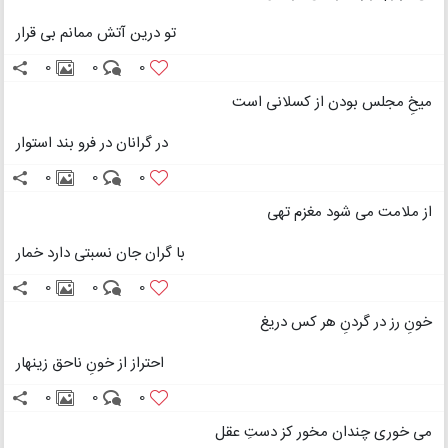
تو درین آتش ممانم بی قرار
0
0
0
میخِ مجلس بودن از کسلانی است
در گرانان در فرو بند استوار
0
0
0
از ملامت می شود مغزم تهی
با گران جان نسبتی دارد خمار
0
0
0
خونِ رز در گردنِ هر کس دریغ
احتراز از خونِ ناحق زینهار
0
0
0
می خوری چندان مخور کز دستِ عقل