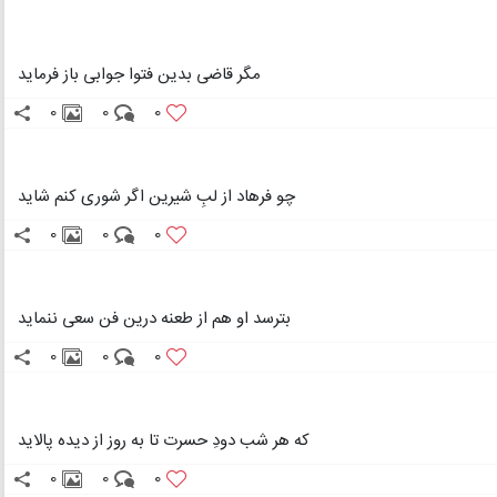
مگر قاضی بدین فتوا جوابی باز فرماید
0
0
0
چو فرهاد از لبِ شیرین اگر شوری کنم شاید
0
0
0
بترسد او هم از طعنه درین فن سعی ننماید
0
0
0
که هر شب دودِ حسرت تا به روز از دیده پالاید
0
0
0