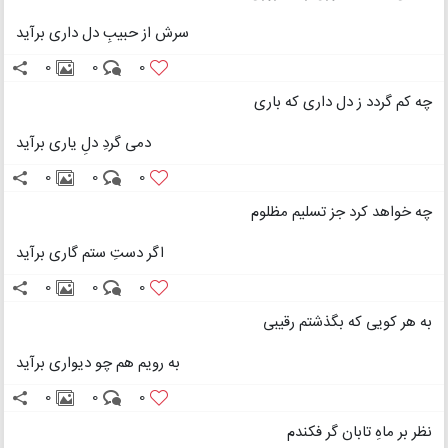
سرش از حبیبِ دل داری برآید
0
0
0
چه کم گردد ز دل داری که باری
دمی گردِ دلِ یاری برآید
0
0
0
چه خواهد کرد جز تسلیم مظلوم
اگر دستِ ستم گاری برآید
0
0
0
به هر کویی که بگذشتم رقیبی
به رویم هم چو دیواری برآید
0
0
0
نظر بر ماهِ تابان گر فکندم