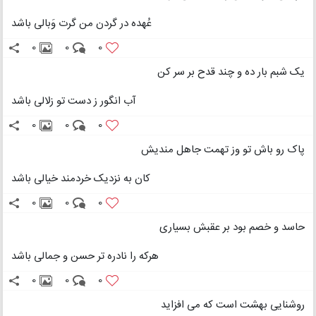
عُهده در گردن من گرت وَبالی باشد
0
0
0
یک شبم بار ده و چند قدح بر سر کن
آب انگور ز دست تو زلالی باشد
0
0
0
پاک رو باش تو وز تهمت جاهل مندیش
کان به نزدیک خردمند خیالی باشد
0
0
0
حاسد و خصم بود بر عقبش بسیاری
هرکه را نادره تر حسن و جمالی باشد
0
0
0
روشنایی بهشت است که می افزاید