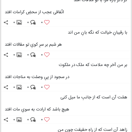
گر دگر باره مرا با تو ملاقات افتد
اتّفاقی عجب از محضِ کرامات افتد
0
0
0
با رقیبانِ خیالت که نگه بانِ من اند
هر شبم بر سرِ کویِ تو مقالات افتد
0
0
0
بر من آخر چه ملامت که ملک در ملکوت
در سجود از پیِ وصلت به مناجات افتد
0
0
0
همّت آن است که از جانبِ ما میل کنی
هیچ باشد که ارادت به سویِ مات افتد
0
0
0
زاهد آن است که از راهِ حقیقت چون من