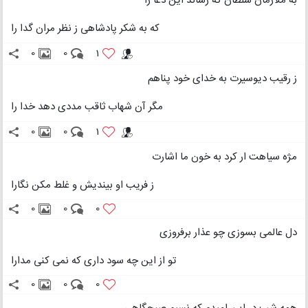
به ملازمان سلطان که رساند این دعا را
که به شکر پادشاهی ز نظر مران گدا را
0
0
1
ز رقیب دیوسیرت به خدای خود پناهم
مگر آن شهاب ثاقب مددی دهد خدا را
0
0
1
مژه سیاهت ار کرد به خون ما اشارت
ز فریب او بیندیش و غلط مکن نگارا
0
0
0
دل عالمی بسوزی چو عذار برفروزی
تو از این چه سود داری که نمی کنی مدارا
0
0
0