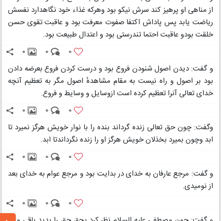
از مناهی او پرهیز کند سرش نیکو بود وهرکه غذاء خود نگاهدارد نفسش
ریاضت یابد پس پاداش اکتفا صفوت معرفت بود و عاقبت تقوی حسن
خلقت بودو عاقبت احتما تندرستی بود و اعتدال طبیعت بود.
0
0
0
و گفت: دیدن اصول شنودن فروع بود و درست کردن فروع بعرضه دادن
بود بر اصول و راه نیست به مقام مشاهدهٔ اصول مگر به تعظیم آنچه
خدای تعالی آنرا تعظیم کرده است ازوسایل و وسایط و فروع.
0
0
0
وگفت: چون حق تعالی زنده گرداند بنده را با نوار خویش هرگز نمیرد تا
ابد وچون بمیرد بخذلان خویش هرگز او را زنده نگرداندتا ابد.
0
0
0
و گفت: مرجع عارفان به خدای در بدایت بود و مرجع عوام به خدای بعد
از نومیدی.
0
0
0
و گفت: چون مصطفی علیه السلام نظر کرد بحق حق را بدید باقی ماند