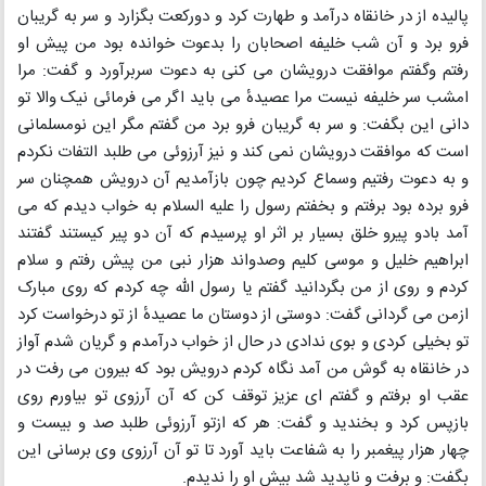
پالیده از در خانقاه درآمد و طهارت کرد و دورکعت بگزارد و سر به گریبان
فرو برد و آن شب خلیفه اصحابان را بدعوت خوانده بود من پیش او
رفتم وگفتم موافقت درویشان می کنی به دعوت سربرآورد و گفت: مرا
امشب سر خلیفه نیست مرا عصیدهٔ می باید اگر می فرمائی نیک والا تو
دانی این بگفت: و سر به گریبان فرو برد من گفتم مگر این نومسلمانی
است که موافقت درویشان نمی کند و نیز آرزوئی می طلبد التفات نکردم
و به دعوت رفتیم وسماع کردیم چون بازآمدیم آن درویش همچنان سر
فرو برده بود برفتم و بخفتم رسول را علیه السلام به خواب دیدم که می
آمد بادو پیرو خلق بسیار بر اثر او پرسیدم که آن دو پیر کیستند گفتند
ابراهیم خلیل و موسی کلیم وصدواند هزار نبی من پیش رفتم و سلام
کردم و روی از من بگردانید گفتم یا رسول الله چه کردم که روی مبارک
ازمن می گردانی گفت: دوستی از دوستان ما عصیدهٔ از تو درخواست کرد
تو بخیلی کردی و بوی ندادی در حال از خواب درآمدم و گریان شدم آواز
در خانقاه به گوش من آمد نگاه کردم درویش بود که بیرون می رفت در
عقب او برفتم و گفتم ای عزیز توقف کن که آن آرزوی تو بیاورم روی
بازپس کرد و بخندید و گفت: هر که ازتو آرزوئی طلبد صد و بیست و
چهار هزار پیغمبر را به شفاعت باید آورد تا تو آن آرزوی وی برسانی این
بگفت: و برفت و ناپدید شد بیش او را ندیدم.