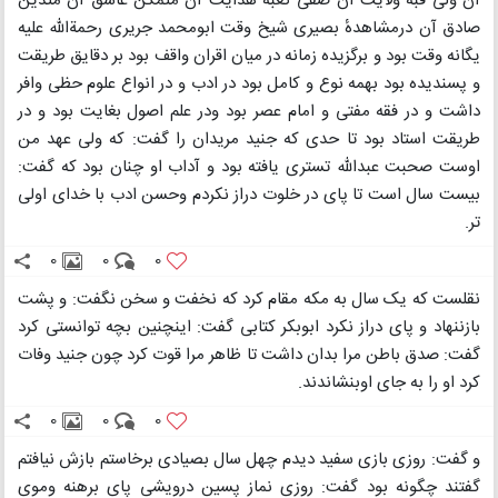
آن ولی قبه ولایت آن صفی کعبه هدایت آن متمکن عاشق آن متدین
صادق آن درمشاهدهٔ بصیری شیخ وقت ابومحمد جریری رحمةالله علیه
یگانه وقت بود و برگزیده زمانه در میان اقران واقف بود بر دقایق طریقت
و پسندیده بود بهمه نوع و کامل بود در ادب و در انواع علوم حظی وافر
داشت و در فقه مفتی و امام عصر بود ودر علم اصول بغایت بود و در
طریقت استاد بود تا حدی که جنید مریدان را گفت: که ولی عهد من
اوست صحبت عبدالله تستری یافته بود و آداب او چنان بود که گفت:
بیست سال است تا پای در خلوت دراز نکردم وحسن ادب با خدای اولی
تر.
0
0
0
نقلست که یک سال به مکه مقام کرد که نخفت و سخن نگفت: و پشت
بازننهاد و پای دراز نکرد ابوبکر کتابی گفت: اینچنین بچه توانستی کرد
گفت: صدق باطن مرا بدان داشت تا ظاهر مرا قوت کرد چون جنید وفات
کرد او را به جای اوبنشاندند.
0
0
0
و گفت: روزی بازی سفید دیدم چهل سال بصیادی برخاستم بازش نیافتم
گفتند چگونه بود گفت: روزی نماز پسین درویشی پای برهنه وموی