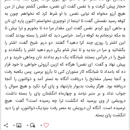
حجاز پیش گرفت و با نفس گفت ای نفس، مفلس گشتم بیش از من
هیچ آرزو مخواه که نیابی نفس. با او شرط کرد که نخواهم. چون به
کوفه رسید نفسش گفت تا اینجا از توچیزی نخواستم اکنون پاره ای نان
و ماهی آرزو کردم. نفس گفت این مقدار مرا ده تا بخورم و ترا بیش تا
به مکه نرنجانم به کوفه درآمد. خراسی دید که اشتر را بسته بودند گفت:
این اشتر را روزی چند کرا دهید؟ گفتند: دو درم. شیخ گفت: اشتر را
بگشائید و مرا در بندید و تا نماز شام یکی درم دهید اشتر را بگشادند و
شیخ را در خرآس بستند شبانگاه یک درم بدادند نان وماهی خرید و در
پیش نهاد و گفت: ای نفس! هرگاه که ازین آرزوئی خواهی با خود قرار
ده که بامداد تا شبانگاه کار ستوران کنی تا بآرزو برسی. پس بکعبه رفت
و آنجا بسیار مشایخ را دریافت آنگاه به تستر آمد و ذوالنون را آنجا
دریافته بود. هرگز پشت بدیوار بازننهاد و پای گرد نکرد و هیچ سوال را
جواب نداد و بر منبر نیامد و چهارماه انگشتان پای را بسته داشت.
درویشی از وی پرسید که انگشت ترا چه رسیده است؟ گفت: هیچ
نرسیده است. آنگاه آن درویش به مصر رفت بنزدیک ذوالنون، او را دید
انگشت پای بسته.
0
0
0