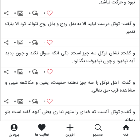
نبود و حرکت نباشد.
0
0
0
و گفت: توکل درست نیاید الا به بذل روح و بذل روح نتواند کرد الا بترک
تدبیر.
0
0
0
و گفت: نشان توکل سه چیز است: یکی آنکه سوال نکند و چون پدید
آید نپذیرد و چون نپذیرفت بگذارد.
0
0
0
و گفت: اهل توکل را سه چیز دهند؛ حقیقت، یقین و مکاشفه غیبی و
مشاهده قرب حق تعالی.
0
0
0
و گفت: توکل آنست که خدای را متهم نداری یعنی آنچه گفته است بتو
رساند.
0
0
0
خانه
جستجو
افزودن
فعالیت ها
پروفایل