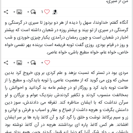
من از سیری،
0
0
1
آنگاه گفتم: خداوندا، سهل را دیده از هر دو بردوز تا سیری در گرسنگی و
گرسنگی در سیری از تو بیند و بیشتر روزه در شعبان داشته است که بیشتر
اخبار در شعبان است و چون رمضان درآمدی یکبار چیزی خوردی و شب
و روز در قیام بودی. روزی گفت توبه فریضه است بربنده بهر نفسی خواه
خاص، خواه عام، خواه مطیع باشی، خواه عاصی.
0
0
0
مردی بود در تستر که نسبت بزهد و علم کردی بر وی خروج کرد بدین
سخن که وی می گوید که از معصیت عاصی را توبه بایدکرد، و مطیع را از
طاعت توبه باید کرد و روزگار او در چشم عامه بد گردانید و احوالش را
بمخالفت منسوب کردند و تکفیر کردندش بنزدیک عوام و بزرگان و او
سرآن نداشت که با ایشان مناظره کند. تفرقه می دادندش، سوز دین
دامنش بگرفت و هرچه داشت از ضیاع و عقار و اسباب و فرش و اوانی و
زر و سیم برکاغذ نوشت و خلق را گرد کرد و آن کاغذ پاره ها بر سر ایشان
افشاند. هر کس کاغذ پاره ای برداشتند هرچه در آن کاغذ نوشته بود
بایشان می داد شکر آنرا که دنیا ازو قبول کردند چون همه بداد سفر