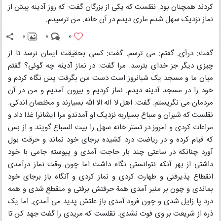
کردند همچنان بود. نقلست که یکی از بزرگان گفت: که روز آدینه پیش از
نماز نزدیک سهل شدم ماری دیدم در آن خانه. من ترسیدم.
0
0
0
گفت: درآی. گفتم: می ترسم. گفت: کسی بحقیقت ایمان نرسد تا از
چیزی دیگر جز خدای بترسد. مرا گفت: در نماز آدینه چه گوئی؟ گفتم
میان ما و مسجد یک شبانروز است دست من بگرفت پس نگاه کردم و
خود را در مسجد آدینه دیدم. نماز کردیم و بیرون آمدیم و من در آن
مردمان می نگریستم. گفت: اهل لا اله الا الله بسیارند و مخلصان اندکی.
نقلست که شیران و سباع بسیاربه نزدیک او آمدندو مرا ایشانرا غذا داد و
مراعات کردی و امروز در تستر خانه سهل را بیت السباع گویند و از بس
که قیام کرده و در ریاضت درد کشیده برجای خود نماند و حرقت بول
آورد چنانکه در ساعتی چند بار حاجت آمدی و پیوسته جامی با خود
داشتی از بهر آنکه نتوانستی نگاه داشت اما چون وقت نماز درآمدی
انقطاع پذیرفتی و طهارت کردی و نماز کردی و آنگاه باز برجای خود
بماندی و چون بر منبر آمدی همة حرفتش برفتی و منقطع شدی و همه
درد پا زایل شدی و چون فرود آمدی باز علتش پدید می آمدی. اما یک
ذره از شریعت بر وی فوت نشدی. نقلست که مریدی را گفت جهد کن تا