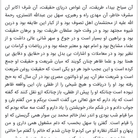
آن سیاح بیداء طریقت، آن غواص دریای حقیقت، آن شرف اکابر آن
مشرف خاطر، آن مهدی راه و رهبری، سهل بن عبدالله التستری، رحمة
الله علیه از محتشمان اهل تصوف بود و از کبار این طایفه بود و درین
شیوه مجتهد بود و در وقت خود سلطان طریقت بود و برهان حقیقت
بود و براهین او بسیار است و در جوع و سهر شانی عالی داشت و از
علماء مشایخ بود و امام عهد و معتبر جمله بود و در ریاضات و کرامات بی
نظیر بود و در معاملات و اشارات بی بدل بود و در حقایق و دقایق بی
همتا بود و علما ظاهر چنان گویند که میان شریعت و حقیقت او جمع
کرده است و این عجب خود هر دو یکی است که حقیقت روغن شریعت
است و شریعت مغز آن، پیر او ذوالنون مصری بود در آن سال که به حج
رفته بود او را دریافت و هیچ شیخی را از طفلی باز، این واقعه ظاهر
نبوده است چنانکه او را پیش از طفلی، باز چنانکه ازو نقل کنند که گفته
است که یاد دارم که حق تعالی می گفت الست بربکم و من گفتم بلی و
جواب دادم و در شکم مادر خویشتن را یاد دارم و گفت سه ساله بودم که
مرا قیام شب بودی و اندر نماز خالم محمد بن سوار همی گریستی که او
را قیام است. گفتی یا سهل بخسب که دلم مشغول همی داری و من
پنهان و آشکار نظاره او می کردم تا چنان شدم که خالم را گفتم مرا حالتی