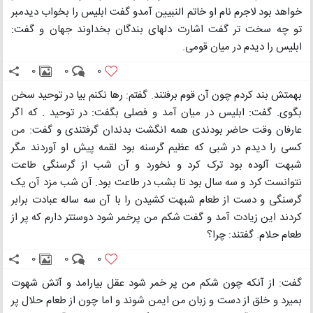
خواهد بود لاجرم نام او خاتم النبیین آمدو گفت ابلیس را بخواب دیدمبر
تو چه سخت تر گفت اشارت دلهای بندگان بخداوند جهان و گفت:
ابلیس را دیدم در میان قومی.
0
0
0
بهمتش بند کردم چون آن قوم برفتند. گفتم: رها نکنم بیا در توحید سخن
بگوی. گفت: ابلیس در میان آمد و فصلی بگفت: در توحید . که اگر
عارفان وقت حاضر بودندی همه انگشت بدندان گرفتندی و گفت: من
کسی را دیدم در شبی که عظیم گرسنه بود لقمه پیش او آوردند مگر
شبهت آلوده بود ترک کرد و نخورد و آن شب از گرسنگی طاعت
نتوانست کرد و سه سال بود تا بشب در طاعت بود. آن شب مزد آن یک
گرسنگی و دست از طعام شبهت کشیدن را با آن سه ساله عبادت برابر
کردند این زیادت آمد و گفت شکم من پرخمر شود دوستتر دارم که پر از
طعام حلام. گفتند: چرا؟
0
0
0
گفت: از آنکه چون شکم من پر خمر شود عقل بیارامد و آتش شهوت
بمیرد و خلق از دست و زبان من ایمن شوند و اما چون از طعام حلال پر