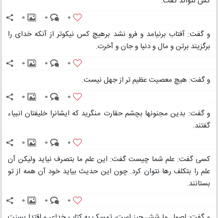
کس نتواند گفت.
0
0
0
و گفت: آفتاب برنیامد و فرو نشد برهیچ کس نیکوتر از آنکه خدای را
برگزیند برتن و مال و دنیا و جان و آخرت.
0
0
0
و گفت: هیچ معصیت عظیم تر از جهل نیست.
0
0
0
و گفت: بدین مجنونها بچشم حقارت منگرید که ایشانرا خلیفتان انبیاء
گفتند.
0
0
0
کسی گفت: علم شما چیست گفت: این علم ما بتصرف نیاید ولیکن آن
علم را بتکلف رها نتوان کرد. چون این حدیث بیاید خود آن همه از تو
بستانند.
0
0
0
و گفت: اصول ما شش چیز است، تمسک به کتاب خدای و اقتدا بسنت