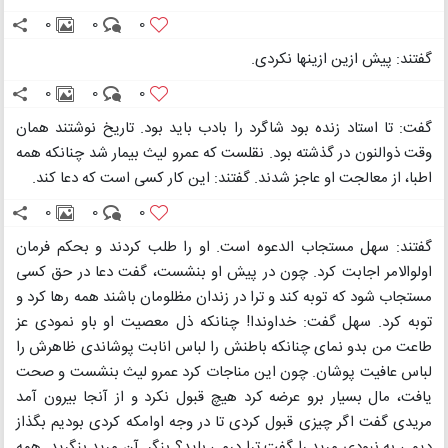
0
0
0
گفتند: پیش ازین ازینها نکردی.
0
0
0
گفت: تا استاد زنده بود شاگرد را بادب باید بود. تاریخ نوشتند همان
وقت ذوالنون در گذشته بود. نقلست که عمرو لیث بیمار شد چنانکه همه
اطبا، از معالجت او عاجز شدند. گفتند: این کار کسی است که دعا کند.
0
0
0
گفتند: سهل مستجاب الدعوه است. او را طلب کردند و بحکم فرمان
اولوالامر اجابت کرد. چون در پیش او بنشست، گفت دعا در حق کسی
مستجاب شود که توبه کند و ترا در زندان مظلومان باشند همه رها کرد و
توبه کرد. سهل گفت: خداوندا! چنانکه ذل معصیت او باو نمودی عز
طاعت من بدو نمای چنانکه باطنش را لباس انابت پوشاندی ظاهرش را
لباس عافیت پوشان. چون این مناجات کرد عمرو لیث بنشست و صحت
یافت، مال بسیار برو عرضه کرد هیچ قبول نکرد و از آنجا بیرون آمد
مریدی گفت اگر چیزی قبول کردی تا در وجه اوامکه کردی بودیم بگذاز
دیمی به نبودی مرید را گفت ترا درمی باید؟ بنگر. آن مرید بنگرید. همه