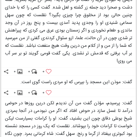
دشت و صحرا دید جمله زر گشته و لعل شده. گفت کسی را که با خدای
چنین حالی بود از مخلوق چرا چیزی بگیرد؟ نقلست که چون سهل
سماعی شنیدی او را وجدی پدید آمدی بیست و پنج روز در آن وجد
ماندی و طعام نخوردی و اگر زمستان بودی عرق می کردی که پیراهنش
تر شدی چون در آن حالت، علما، ازو سئوال کردندی گفتی از من مپرسید
که شما را از من و از کلام من درین وقت هیچ منفعت نباشد. نقلست که
بر آب برفتی که قدمش تر نشدی. یکی گفت قومی گویند تو بر سر آب
می روی!
0
0
0
گفت: موذن این مسجد را بپرس که او مردی راست گوی است.
0
0
0
گفت: پرسیدم، مؤذن گفت من آن ندیدم لکن درین روزها در حوضی
درآمد تا غسل سازد در حوض افتاد که اگر من نبودمی در آنجا بمردی.
شیخ بوعلی دقاق چون این بشنید، گفت: او را کرامات بسیارست لیکن
خواست تا کرامات خود را بپوشاند. نقلست که یک روز در مسجد نشسته
بود کبوتری بیفتاد از گرما و رنج. سهل گفت: شاه کرمانی بمرد. چون نگاه