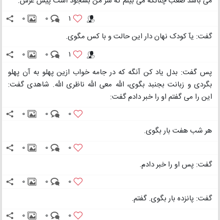
می باشد صعب چنانکه می بینم که سر من بسجود است پیش عرش.
0
0
1
گفت: یآ کودک نهان دار این حالت و با کس مگوی.
0
0
1
پس گفت: بدل یاد کن آنگه که در جامه خواب ازین پهلو به آن پهلو
بگردی و زبانت بجنبد بگوی، الله معی الله ناظری الله. شاهدی گفت:
این را می گفتم او را خبر دادم گفت:
0
0
0
هر شب هفت بار بگوی.
0
0
0
گفت: پس او را خبر دادم.
0
0
0
گفت: پانزده بار بگوی. گفتم.
0
0
0