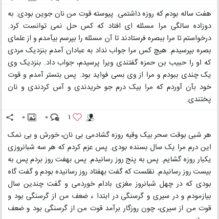
هفت ساله بودم که روزه داشتمی. پیوسته قوت من نان جوین بودی. به
دوزاده سالگی مرا مسئله ای افتاد که کس حل نمی توانست کرد.
درخواستم تا مرا ببصره فرستادند تا آن مسئله را بپرسم بیآمدم و از علمای
بصره بپرسیدم. هیچ کس مرا جواب نداد به عبادان آمدم بنزدیک مردی
که او را حبیب بن حمزه گفتندی ویرا پرسیدم، جواب داد. بنزدیک وی
یک چندی ببودم و مرا از وی بسی فواید بود. پس بتستر آمدم و قوت
خود بآن آوردم که مرا بیک درم جو خریدندی و آس کردندی و نان
پختندی.
0
0
1
هر شبی بوقت سحر بیک وقیه روزه گشادمی بی نان، خورش و بی نمک
این درم مرا یک سال بسنده بودی. پس عزم کردم که هر سه شبانروزی
یکبار روزه گشایم. پس به پنج روز رسانیدم. پس بهفت روز بردم پس به
بیست روز رسانیدم. نقلست که گفت بهفتاد روز رسانیده بودم و گفت گاه
بودی که در چهل شبانروز مغزی بادام خوردمی و گفت چندین سال
بیازمودم و در سیری و گرسنگی در ابتدا ء ضعف من از گرسنگی بود و
قوت من از سیری، چون روزگار برآمد قوت من از گرسنگی بود و ضعف