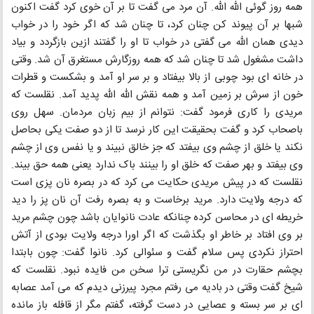
همه روز گوئی الله الله. آن مرد می گفت تا بر آن خوی کرد گفت اکنون
شبها بر آن پیوند کن چنان کرد، تا چنان شد که اگر خود را در خواب
دیدی همان الله می گفتی در خواب تا او را گفتند ازین بازگردد و بیاد
داشت مشغول شد تا چنان شد که همه روزگارش مستغرق آن شد. وقتی
در خانه ای بود چوبی از بالا بیفتاد و بر سر او آمد و بشکست و قطرات
خون از سرش بر زمین آمد و همه نقش الله الله پدید آمد. نقلست که
مریدی را کاری فرمود گفت: نتوانم از بیم زبان مردمان. سهل روی
باصحاب کرد و گفت بحقیقت این کار نرسد تا از دو صفت یکی بحاصل
نکند یا خلق از چشم وی بیفتد که جز خالق نبیند و یا نفس وی از چشم
وی بیفتد و بهر صفت که خلق او را بینند باک ندارد یعنی همه حق بیند.
نقلست که در پیش مریدی حکایت می کرد که در بصره نان پزی است
که درجه ولایت دارد. مرید برخاست و به بصره رفت آن نان پز را دید
خریطه ای در محاسن کرده چنانکه عادت نانوایان باشد چون چشم مرید
بر وی افتاد بر خاطر او بگذشت که اگر اورا درجه ولایت بودی از آتش
احتراز نکردی پس سلام گفت و سئوالی کرد. نانوا گفت: چون بابتدا
بچشم حقارت در من نگریستی ترا سخن من فایده نبود. نقلست که
شیخ گفت وقتی در بادیه می رفتم مجرد پیرزنی دیدم که می آمد عصابه
ای بر سر بسته و عصایی در دست گرفته، گفتم مگر از قافله باز مانده