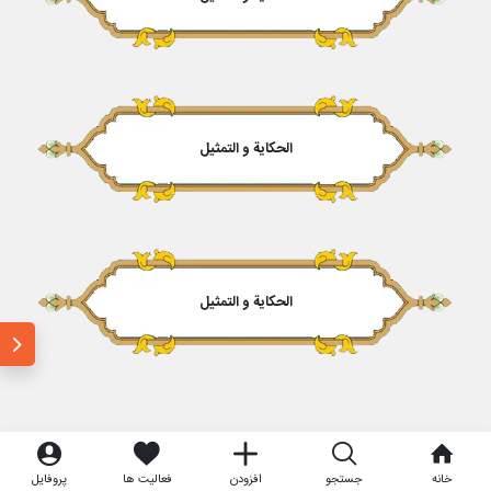
الحكایة و التمثیل
الحكایة و التمثیل
خانه
جستجو
افزودن
فعالیت ها
پروفایل