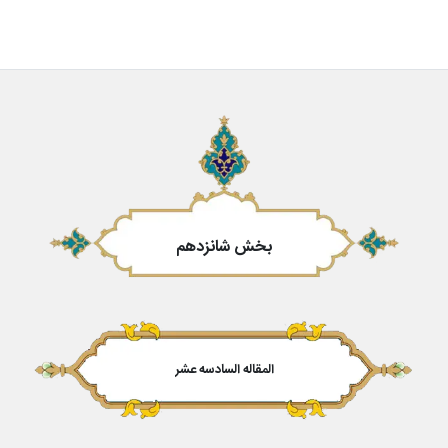
بخش شانزدهم
المقاله السادسه عشر