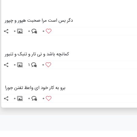
دگر بس است مرا صحبت هپور و چپور
0
0
0
کمانچه باشد و نی تار و تنبک و تنبور
0
1
0
برو به کار خود ای واعظ تفنن جور!
0
0
0